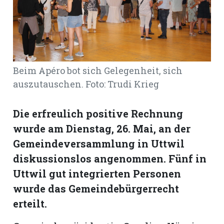
Romanshorn:
offizielle
manshorn
Beim Apéro bot sich Gelegenheit, sich
Mitteilungen
auszutauschen. Foto: Trudi Krieg
ortagen
h
Die erfreulich positive Rechnung
lmsach:
wurde am Dienstag, 26. Mai, an der
serate
Gemeindeversammlung in Uttwil
izielle
diskussionslos angenommen. Fünf in
cken
Uttwil gut integrierten Personen
teilungen
wurde das Gemeindebürgerrecht
erteilt.