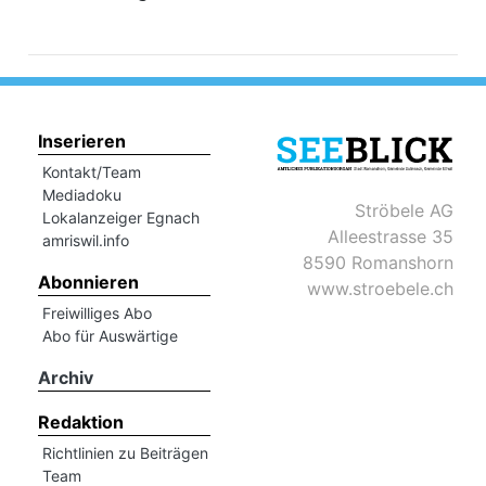
Inserieren
Kontakt/Team
Mediadoku
Ströbele AG
Lokalanzeiger Egnach
Alleestrasse 35
amriswil.info
8590 Romanshorn
Abonnieren
www.stroebele.ch
Freiwilliges Abo
Abo für Auswärtige
Archiv
Redaktion
Richtlinien zu Beiträgen
Team