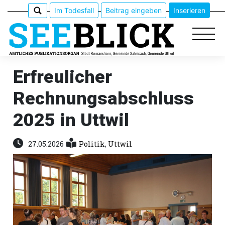
Im Todesfall
Beitrag eingeben
Inserieren
Erfreulicher
Rechnungsabschluss
Epaper
2025 in Uttwil
Veranstaltungen
27.05.2026
Politik
,
Uttwil
Erlebnisführer
App
meinden