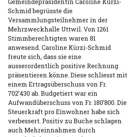
Gemeindepräsidentin Caroline Kürzi-
hule:
Schmid begrüsste die
fe
Versammlungsteilnehmer in der
Mehrzweckhalle Uttwil. Von 1261
gen
Stimmberechtigten waren 81
anwesend. Caroline Kürzi-Schmid
freute sich, dass sie eine
ausserordentlich positive Rechnung
präsentieren könne. Diese schliesst mit
einem Ertragsüberschuss von Fr.
702’430 ab. Budgetiert war ein
Aufwandüberschuss von Fr. 180’800. Die
Steuerkraft pro Einwohner habe sich
verbessert. Positiv zu Buche schlagen
auch Mehreinnahmen durch