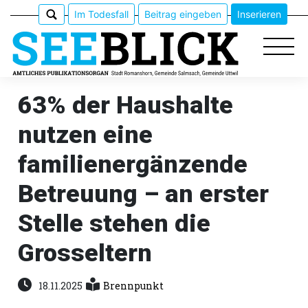
Im Todesfall
Beitrag eingeben
Inserieren
63% der Haushalte
nutzen eine
Epaper
familienergänzende
Veranstaltungen
Betreuung – an erster
Erlebnisführer
Stelle stehen die
App
Grosseltern
meinden
18.11.2025
Brennpunkt