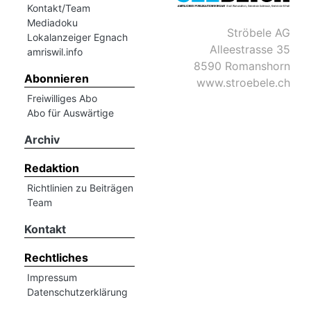
Kontakt/Team
Mediadoku
Ströbele AG
Lokalanzeiger Egnach
Alleestrasse 35
amriswil.info
8590 Romanshorn
Abonnieren
www.stroebele.ch
Freiwilliges Abo
Abo für Auswärtige
Archiv
Redaktion
Richtlinien zu Beiträgen
Team
Kontakt
Rechtliches
Impressum
Datenschutzerklärung