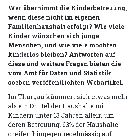
Wer übernimmt die Kinderbetreuung,
Romanshorn:
wenn diese nicht im eigenen
Familienhaushalt erfolgt? Wie viele
offizielle
Kinder wünschen sich junge
manshorn
Menschen, und wie viele möchten
Mitteilungen
kinderlos bleiben? Antworten auf
ortagen
diese und weitere Fragen bieten die
h
vom Amt für Daten und Statistik
lmsach:
soeben veröffentlichten Webartikel.
serate
izielle
Im Thurgau kümmert sich etwas mehr
cken
als ein Drittel der Haushalte mit
teilungen
Kindern unter 13 Jahren allein um
deren Betreuung. 63% der Haushalte
greifen hingegen regelmässig auf