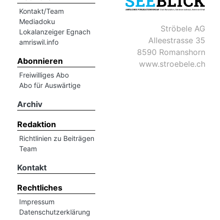
Kontakt/Team
Mediadoku
Ströbele AG
Lokalanzeiger Egnach
Alleestrasse 35
amriswil.info
8590 Romanshorn
Abonnieren
www.stroebele.ch
Freiwilliges Abo
Abo für Auswärtige
Archiv
Redaktion
Richtlinien zu Beiträgen
Team
Kontakt
Rechtliches
Impressum
Datenschutzerklärung