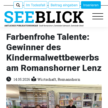
Im Todesfall
Beitrag eingeben
Inserieren
Farbenfrohe Talente:
Gewinner des
Epaper
Kindermalwettbewerbs
Veranstaltungen
am Romanshorner Lenz
Erlebnisführer
14.05.2026
Wirtschaft
,
Romanshorn
App
meinden