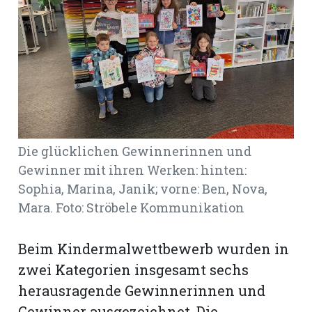
Romanshorn:
offizielle
manshorn
Mitteilungen
ortagen
Die glücklichen Gewinnerinnen und
h
Gewinner mit ihren Werken: hinten:
lmsach:
serate
Sophia, Marina, Janik; vorne: Ben, Nova,
Mara. Foto: Ströbele Kommunikation
izielle
cken
teilungen
Beim Kindermalwettbewerb wurden in
zwei Kategorien insgesamt sechs
herausragende Gewinnerinnen und
Gewinner ausgezeichnet. Die