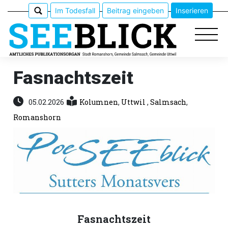
Im Todesfall
Beitrag eingeben
Inserieren
Fasnachtszeit
Epaper
05.02.2026
Kolumnen
,
Uttwil
,
Salmsach
,
Romanshorn
Veranstaltungen
Erlebnisführer
App
meinden
Fasnachtszeit