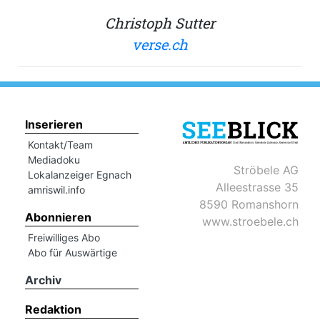
hule:
Christoph Sutter
fe
verse.ch
gen
Inserieren
Kontakt/Team
Mediadoku
Ströbele AG
Lokalanzeiger Egnach
Alleestrasse 35
amriswil.info
8590 Romanshorn
Abonnieren
www.stroebele.ch
Freiwilliges Abo
Abo für Auswärtige
Archiv
Redaktion