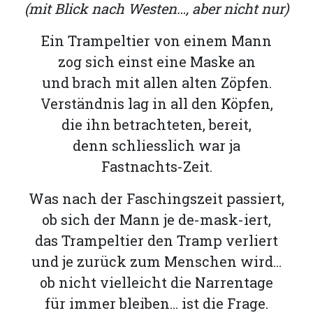
(mit Blick nach Westen…, aber nicht nur)
Romanshorn:
Ein Trampeltier von einem Mann
zog sich einst eine Maske an
offizielle
und brach mit allen alten Zöpfen.
manshorn
Verständnis lag in all den Köpfen,
Mitteilungen
die ihn betrachteten, bereit,
ortagen
denn schliesslich war ja
h
Fastnachts-Zeit.
lmsach:
serate
Was nach der Faschingszeit passiert,
izielle
ob sich der Mann je de-mask-iert,
cken
das Trampeltier den Tramp verliert
teilungen
und je zurück zum Menschen wird…
ob nicht vielleicht die Narrentage
für immer bleiben… ist die Frage.