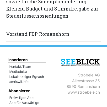
sowie für die Zonenplanänderung
Kleinzu Budget und Stimmfreigabe zur
Steuerfusserhösiedlungen.
Vorstand FDP Romanshorn
Inserieren
Kontakt/Team
Mediadoku
Ströbele AG
Lokalanzeiger Egnach
Alleestrasse 35
amriswil.info
8590 Romanshorn
Abonnieren
www.stroebele.ch
Freiwilliges Abo
Abo für Auswärtige