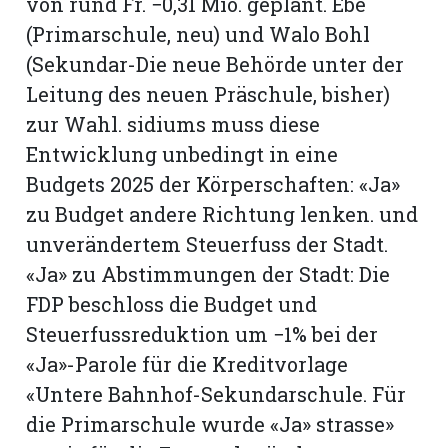
von rund Fr. −0,31 Mio. geplant. Ebe
hule:
(Primarschule, neu) und Walo Bohl
fe
(Sekundar-Die neue Behörde unter der
Leitung des neuen Präschule, bisher)
gen
zur Wahl. sidiums muss diese
Entwicklung unbedingt in eine
Budgets 2025 der Körperschaften: «Ja»
zu Budget andere Richtung lenken. und
unverändertem Steuerfuss der Stadt.
«Ja» zu Abstimmungen der Stadt: Die
FDP beschloss die Budget und
Steuerfussreduktion um −1% bei der
«Ja»-Parole für die Kreditvorlage
«Untere Bahnhof-Sekundarschule. Für
die Primarschule wurde «Ja» strasse»