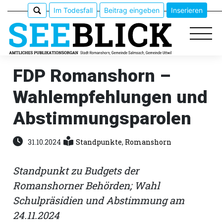
Im Todesfall
Beitrag eingeben
Inserieren
FDP Romanshorn –
Wahlempfehlungen und
Epaper
Abstimmungsparolen
Veranstaltungen
31.10.2024
Standpunkte
,
Romanshorn
Erlebnisführer
Standpunkt zu Budgets der
App
Romanshorner Behörden; Wahl
meinden
Schulpräsidien und Abstimmung am
24.11.2024