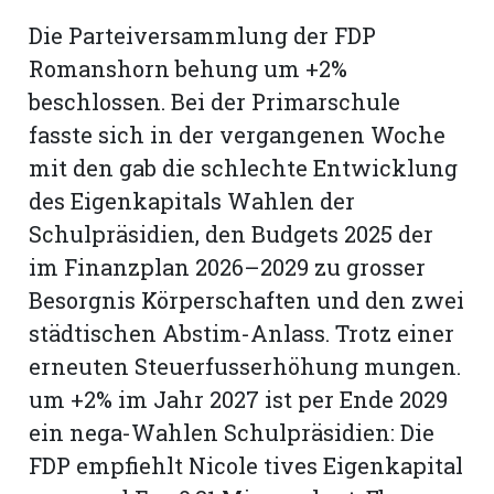
Die Parteiversammlung der FDP
Romanshorn:
Romanshorn behung um +2%
beschlossen. Bei der Primarschule
offizielle
fasste sich in der vergangenen Woche
manshorn
mit den gab die schlechte Entwicklung
Mitteilungen
des Eigenkapitals Wahlen der
ortagen
Schulpräsidien, den Budgets 2025 der
h
im Finanzplan 2026–2029 zu grosser
lmsach:
serate
Besorgnis Körperschaften und den zwei
städtischen Abstim-Anlass. Trotz einer
izielle
erneuten Steuerfusserhöhung mungen.
cken
teilungen
um +2% im Jahr 2027 ist per Ende 2029
ein nega-Wahlen Schulpräsidien: Die
FDP empfiehlt Nicole tives Eigenkapital