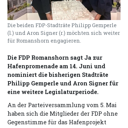
Romanshorn:
Die beiden FDP-Stadträte Philipp Gemperle
offizielle
(l.) und Aron Signer (r.) möchten sich weiter
manshorn
für Romanshorn engagieren.
Mitteilungen
ortagen
Die FDP Romanshorn sagt Ja zur
h
Hafenpromenade am 14. Juni und
lmsach:
nominiert die bisherigen Stadträte
serate
Philipp Gemperle und Aron Signer für
izielle
eine weitere Legislaturperiode.
cken
teilungen
An der Parteiversammlung vom 5. Mai
haben sich die Mitglieder der FDP ohne
Gegenstimme für das Hafenprojekt