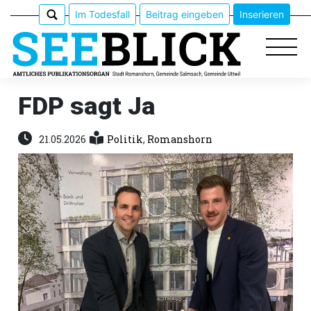
Im Todesfall
Beitrag eingeben
Inserieren
FDP sagt Ja
Epaper
21.05.2026
Politik
,
Romanshorn
Veranstaltungen
Erlebnisführer
App
meinden