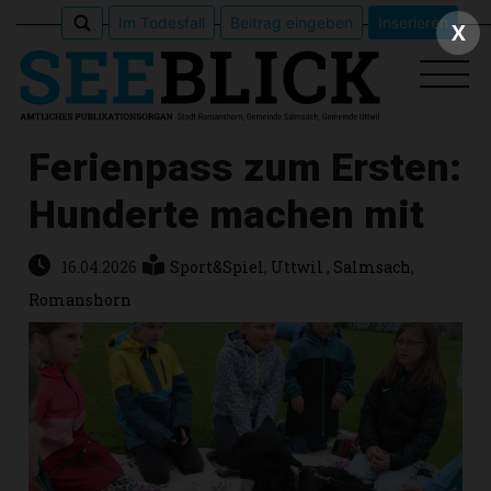
Im Todesfall
Beitrag eingeben
Inserieren
X
Ferienpass zum Ersten:
Hunderte machen mit
Epaper
Veranstaltungen
16.04.2026
Sport&Spiel
,
Uttwil
,
Salmsach
,
Romanshorn
Erlebnisführer
App
meinden