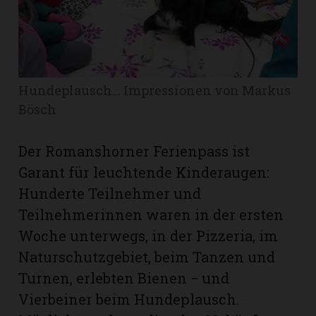
Romanshorn:
offizielle
manshorn
Hundeplausch... Impressionen von Markus
Mitteilungen
Bösch
ortagen
Der Romanshorner Ferienpass ist
h
Garant für leuchtende Kinderaugen:
lmsach:
serate
Hunderte Teilnehmer und
Teilnehmerinnen waren in der ersten
izielle
Woche unterwegs, in der Pizzeria, im
cken
teilungen
Naturschutzgebiet, beim Tanzen und
Turnen, erlebten Bienen − und
Vierbeiner beim Hundeplausch.