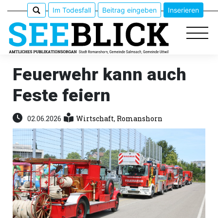
Im Todesfall
Beitrag eingeben
Inserieren
Feuerwehr kann auch
Feste feiern
Epaper
Veranstaltungen
02.06.2026
Wirtschaft
,
Romanshorn
Erlebnisführer
App
meinden