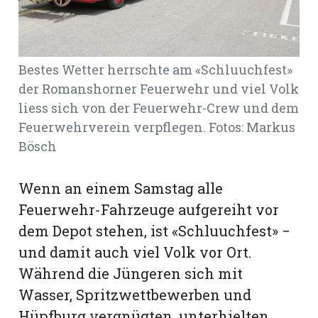
Romanshorn:
Bestes Wetter herrschte am «Schluuchfest»
offizielle
manshorn
der Romanshorner Feuerwehr und viel Volk
liess sich von der Feuerwehr-Crew und dem
Mitteilungen
Feuerwehrverein verpflegen. Fotos: Markus
ortagen
Bösch
h
lmsach:
Wenn an einem Samstag alle
serate
Feuerwehr-Fahrzeuge aufgereiht vor
izielle
dem Depot stehen, ist «Schluuchfest» −
cken
und damit auch viel Volk vor Ort.
teilungen
Während die Jüngeren sich mit
Wasser, Spritzwettbewerben und
Hüpfburg vergnügten, unterhielten