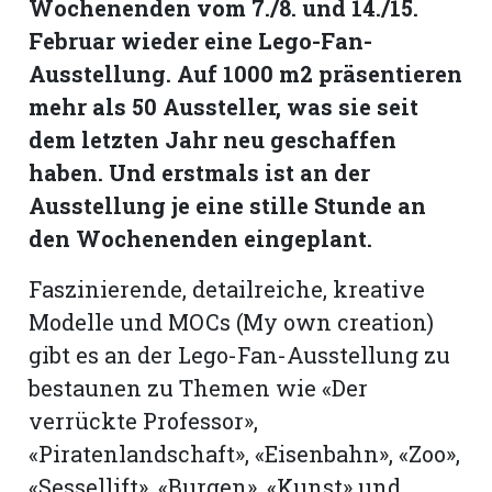
Wochenenden vom 7./8. und 14./15.
hule:
Februar wieder eine Lego-Fan-
fe
Ausstellung. Auf 1000 m2 präsentieren
mehr als 50 Aussteller, was sie seit
gen
dem letzten Jahr neu geschaffen
haben. Und erstmals ist an der
Ausstellung je eine stille Stunde an
den Wochenenden eingeplant.
Faszinierende, detailreiche, kreative
Modelle und MOCs (My own creation)
gibt es an der Lego-Fan-Ausstellung zu
bestaunen zu Themen wie «Der
verrückte Professor»,
«Piratenlandschaft», «Eisenbahn», «Zoo»,
«Sessellift», «Burgen», «Kunst» und