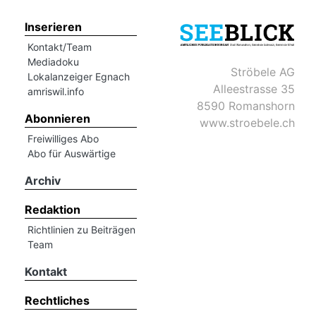
Inserieren
Kontakt/Team
Mediadoku
Ströbele AG
Lokalanzeiger Egnach
Alleestrasse 35
amriswil.info
8590 Romanshorn
Abonnieren
www.stroebele.ch
Freiwilliges Abo
Abo für Auswärtige
Archiv
Redaktion
Richtlinien zu Beiträgen
Team
Kontakt
Rechtliches