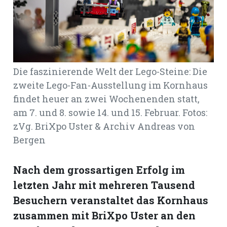
Romanshorn:
offizielle
manshorn
Die faszinierende Welt der Lego-Steine: Die
Mitteilungen
zweite Lego-Fan-Ausstellung im Kornhaus
findet heuer an zwei Wochenenden statt,
ortagen
am 7. und 8. sowie 14. und 15. Februar. Fotos:
h
zVg. BriXpo Uster & Archiv Andreas von
lmsach:
serate
Bergen
izielle
Nach dem grossartigen Erfolg im
cken
teilungen
letzten Jahr mit mehreren Tausend
Besuchern veranstaltet das Kornhaus
zusammen mit BriXpo Uster an den