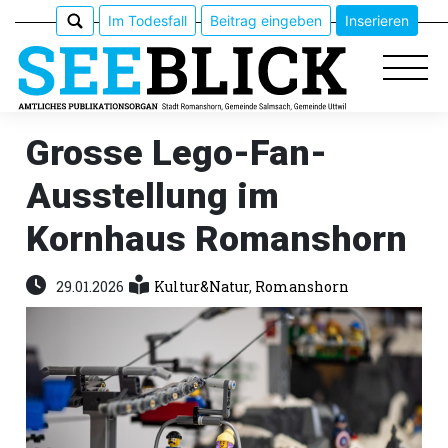
Im Todesfall
Beitrag eingeben
Inserieren
Grosse Lego-Fan-
Ausstellung im
Epaper
Kornhaus Romanshorn
Veranstaltungen
29.01.2026
Kultur&Natur
,
Romanshorn
Erlebnisführer
App
meinden