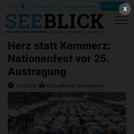
Im Todesfall
Beitrag eingeben
Inserieren
X
Herz statt Kommerz:
Nationenfest vor 25.
Epaper
Austragung
Veranstaltungen
14.05.2026
Kultur&Natur
,
Romanshorn
Erlebnisführer
App
meinden