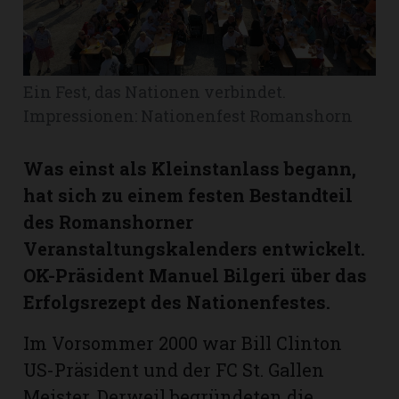
Romanshorn:
offizielle
Ein Fest, das Nationen verbindet.
manshorn
Impressionen: Nationenfest Romanshorn
Mitteilungen
Was einst als Kleinstanlass begann,
ortagen
hat sich zu einem festen Bestandteil
h
des Romanshorner
lmsach:
serate
Veranstaltungskalenders entwickelt.
izielle
OK-Präsident Manuel Bilgeri über das
cken
Erfolgsrezept des Nationenfestes.
teilungen
Im Vorsommer 2000 war Bill Clinton
US-Präsident und der FC St. Gallen
Meister. Derweil begründeten die