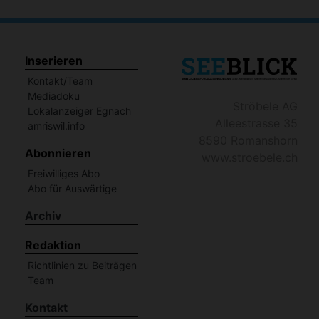
Inserieren
Kontakt/Team
Mediadoku
Ströbele AG
Lokalanzeiger Egnach
Alleestrasse 35
amriswil.info
8590 Romanshorn
Abonnieren
www.stroebele.ch
Freiwilliges Abo
Abo für Auswärtige
Archiv
Redaktion
Richtlinien zu Beiträgen
Team
Kontakt