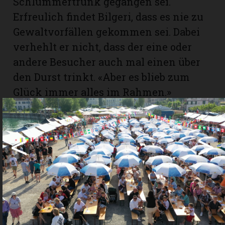
Schlummertrunk gegangen sei.
Erfreulich findet Bilgeri, dass es nie zu
Gewaltvorfällen gekommen sei. Dabei
verhehlt er nicht, dass der eine oder
andere Besucher auch mal einen über
den Durst trinkt. «Aber es blieb zum
Glück immer alles im Rahmen.»
«Wir wollen so weitermachen wie
bisher», sagt Bilgeri. Für
<
>
Verbesserungen ist das OK aber offen.
Ein Beispiel: Seit 2025 bietet jede Nation
mindestens von einem Gericht halbe
Portionen an, damit die Besucher
möglichst viele Speisen probieren
können.