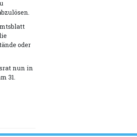
zu
abzulösen.
Amtsblatt
die
tände oder
srat nun in
m 31.