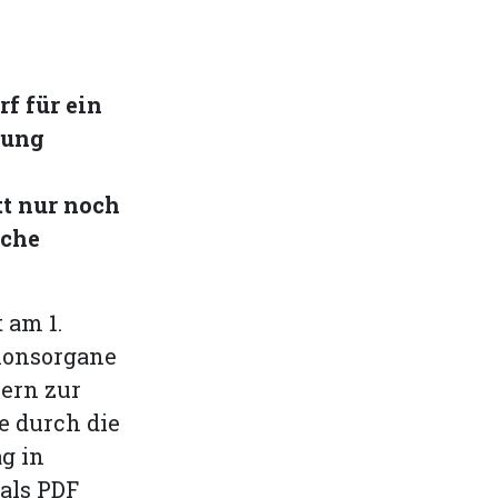
f für ein
sung
t nur noch
sche
 am 1.
ionsorgane
ern zur
e durch die
ag in
als PDF