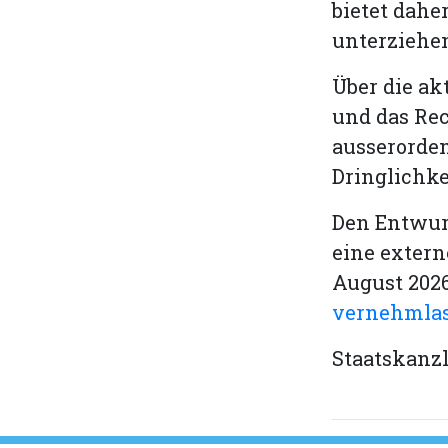
bietet dahe
unterziehen
Über die ak
und das Rec
ausserorde
Dringlichke
Den Entwurf
eine extern
August 2026
vernehmlas
Staatskanz