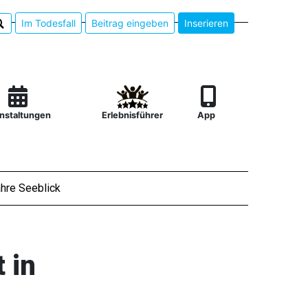
Im Todesfall
Beitrag eingeben
Inserieren
nstaltungen
Erlebnisführer
App
hre Seeblick
 in