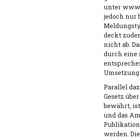
unter www.a
jedoch nur 
Meldungsty
deckt zudem
nicht ab. D
durch eine 
entsprechen
Umsetzung
Parallel da
Gesetz übe
bewährt, is
und das Amt
Publikatio
werden. Die