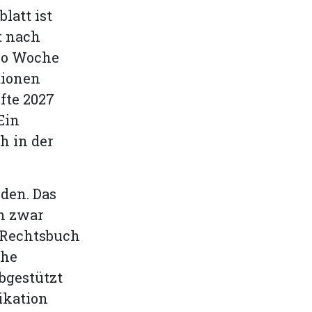
latt ist
t nach
ro Woche
tionen
lfte 2027
Ein
h in der
den. Das
h zwar
r Rechtsbuch
che
bgestützt
ikation