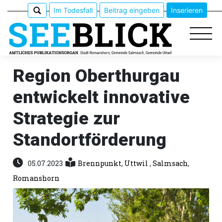
Im Todesfall
Beitrag eingeben
Inserieren
Region Oberthurgau
entwickelt innovative
Epaper
Strategie zur
Veranstaltungen
Standortförderung
Erlebnisführer
05.07.2023
Brennpunkt
,
Uttwil
,
Salmsach
,
App
Romanshorn
meinden