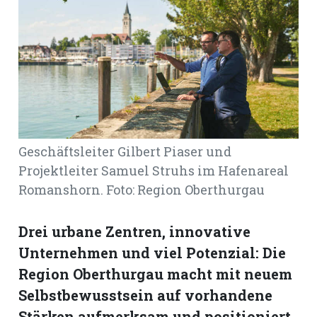
Romanshorn:
offizielle
manshorn
Mitteilungen
ortagen
Geschäftsleiter Gilbert Piaser und
h
Projektleiter Samuel Struhs im Hafenareal
lmsach:
serate
Romanshorn. Foto: Region Oberthurgau
izielle
Drei urbane Zentren, innovative
cken
teilungen
Unternehmen und viel Potenzial: Die
Region Oberthurgau macht mit neuem
Selbstbewusstsein auf vorhandene
Stärken aufmerksam und positioniert