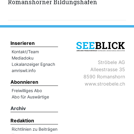
Romanshorner Bildungshafen
hule:
fe
gen
Inserieren
Kontakt/Team
Mediadoku
Ströbele AG
Lokalanzeiger Egnach
Alleestrasse 35
amriswil.info
8590 Romanshorn
Abonnieren
www.stroebele.ch
Freiwilliges Abo
Abo für Auswärtige
Archiv
Redaktion
Richtlinien zu Beiträgen