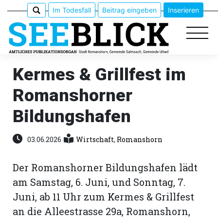
Im Todesfall
Beitrag eingeben
Inserieren
Kermes & Grillfest im
Romanshorner
Epaper
Bildungshafen
Veranstaltungen
03.06.2026
Wirtschaft
,
Romanshorn
Erlebnisführer
Der Romanshorner Bildungshafen lädt
App
am Samstag, 6. Juni, und Sonntag, 7.
meinden
Juni, ab 11 Uhr zum Kermes & Grillfest
an die Alleestrasse 29a, Romanshorn,