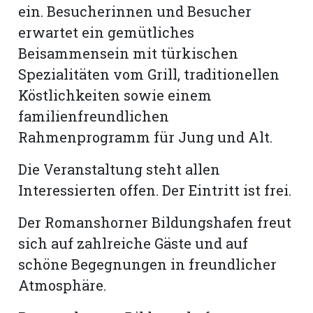
ein. Besucherinnen und Besucher
erwartet ein gemütliches
Romanshorn:
Beisammensein mit türkischen
offizielle
Spezialitäten vom Grill, traditionellen
manshorn
Köstlichkeiten sowie einem
Mitteilungen
familienfreundlichen
ortagen
Rahmenprogramm für Jung und Alt.
h
Die Veranstaltung steht allen
lmsach:
serate
Interessierten offen. Der Eintritt ist frei.
izielle
Der Romanshorner Bildungshafen freut
cken
sich auf zahlreiche Gäste und auf
teilungen
schöne Begegnungen in freundlicher
Atmosphäre.