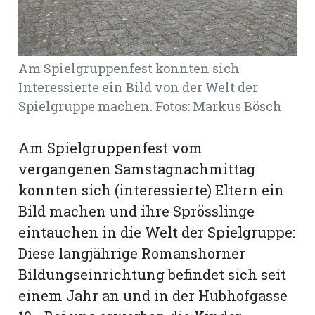
Romanshorn:
Am Spielgruppenfest konnten sich
offizielle
manshorn
Interessierte ein Bild von der Welt der
Spielgruppe machen. Fotos: Markus Bösch
Mitteilungen
ortagen
Am Spielgruppenfest vom
h
vergangenen Samstagnachmittag
lmsach:
serate
konnten sich (interessierte) Eltern ein
Bild machen und ihre Sprösslinge
izielle
eintauchen in die Welt der Spielgruppe:
cken
teilungen
Diese langjährige Romanshorner
Bildungseinrichtung befindet sich seit
einem Jahr an und in der Hubhofgasse