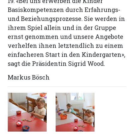
19. «Bei uns erwerben die Kinder
hule:
Basiskompetenzen durch Erfahrungs-
fe
und Beziehungsprozesse. Sie werden in
ihrem Spiel allein und in der Gruppe
gen
ernst genommen und unsere Angebote
verhelfen ihnen letztendlich zu einem
einfacheren Start in den Kindergarten»,
sagt die Präsidentin Sigrid Wood.
Markus Bösch