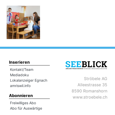
Inserieren
Kontakt/Team
Mediadoku
Ströbele AG
Lokalanzeiger Egnach
Alleestrasse 35
amriswil.info
8590 Romanshorn
Abonnieren
www.stroebele.ch
Freiwilliges Abo
Abo für Auswärtige