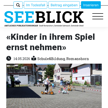
Im Todesfall
Beitrag eingeben
Inserieren
«Kinder in ihrem Spiel
ernst nehmen»
Epaper
Veranstaltungen
14.05.2026
Schule&Bildung
,
Romanshorn
Erlebnisführer
App
meinden