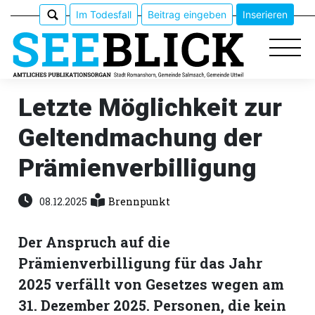
Im Todesfall
Beitrag eingeben
Inserieren
Letzte Möglichkeit zur
Geltendmachung der
Epaper
Prämienverbilligung
Veranstaltungen
08.12.2025
Brennpunkt
Erlebnisführer
Der Anspruch auf die
App
Prämienverbilligung für das Jahr
meinden
2025 verfällt von Gesetzes wegen am
31. Dezember 2025. Personen, die kein