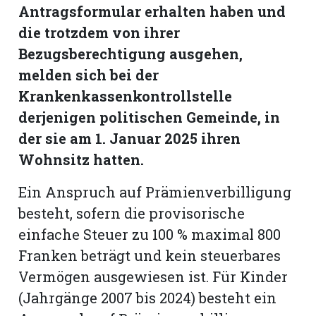
Antragsformular erhalten haben und
die trotzdem von ihrer
Romanshorn:
Bezugsberechtigung ausgehen,
offizielle
melden sich bei der
manshorn
Krankenkassenkontrollstelle
Mitteilungen
derjenigen politischen Gemeinde, in
ortagen
der sie am 1. Januar 2025 ihren
h
Wohnsitz hatten.
lmsach:
serate
Ein Anspruch auf Prämienverbilligung
besteht, sofern die provisorische
izielle
einfache Steuer zu 100 % maximal 800
cken
teilungen
Franken beträgt und kein steuerbares
Vermögen ausgewiesen ist. Für Kinder
(Jahrgänge 2007 bis 2024) besteht ein