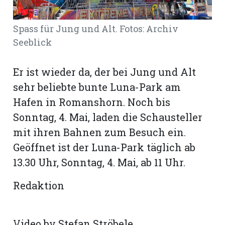
Romanshorn:
Spass für Jung und Alt. Fotos: Archiv
Seeblick
offizielle
manshorn
Er ist wieder da, der bei Jung und Alt
Mitteilungen
sehr beliebte bunte Luna-Park am
ortagen
Hafen in Romanshorn. Noch bis
h
Sonntag, 4. Mai, laden die Schausteller
lmsach:
mit ihren Bahnen zum Besuch ein.
serate
Geöffnet ist der Luna-Park täglich ab
izielle
13.30 Uhr, Sonntag, 4. Mai, ab 11 Uhr.
cken
teilungen
Redaktion
Video by Stefan Ströbele