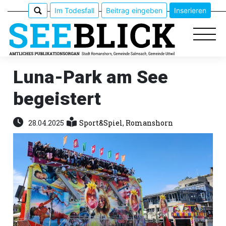
Im Todesfall
Beitrag eingeben
Inserieren
Luna-Park am See
begeistert
Epaper
Veranstaltungen
28.04.2025
Sport&Spiel
,
Romanshorn
Erlebnisführer
App
meinden