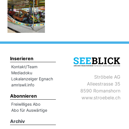
Inserieren
Kontakt/Team
Mediadoku
Ströbele AG
Lokalanzeiger Egnach
Alleestrasse 35
amriswil.info
8590 Romanshorn
Abonnieren
www.stroebele.ch
Freiwilliges Abo
Abo für Auswärtige
Archiv