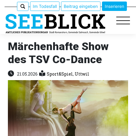
Im Todesfall
Beitrag eingeben
Inserieren
Märchenhafte Show
des TSV Co-Dance
Epaper
Veranstaltungen
21.05.2026
Sport&Spiel
,
Uttwil
Erlebnisführer
App
meinden