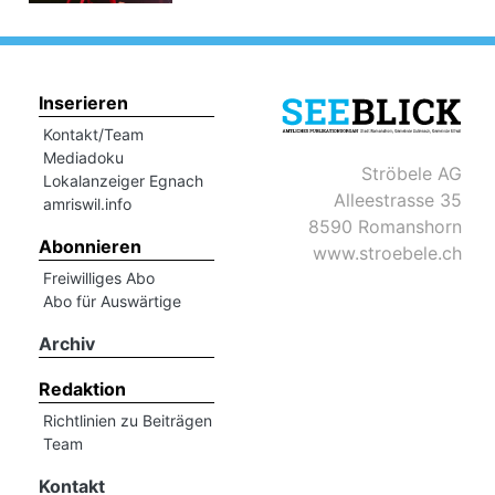
Inserieren
Kontakt/Team
Mediadoku
Ströbele AG
Lokalanzeiger Egnach
Alleestrasse 35
amriswil.info
8590 Romanshorn
Abonnieren
www.stroebele.ch
Freiwilliges Abo
Abo für Auswärtige
Archiv
Redaktion
Richtlinien zu Beiträgen
Team
Kontakt