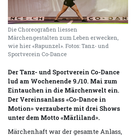
Romanshorn:
Die Choreografien liessen
offizielle
manshorn
Märchengestalten zum Leben erwecken,
wie hier «Rapunzel». Fotos: Tanz- und
Mitteilungen
Sportverein Co-Dance
ortagen
h
Der Tanz- und Sportverein Co-Dance
lmsach:
serate
lud am Wochenende 9./10. Mai zum
Eintauchen in die Märchenwelt ein.
izielle
Der Vereinsanlass «Co-Dance in
cken
teilungen
Motion» verzauberte mit drei Shows
unter dem Motto «Märliland».
Märchenhaft war der gesamte Anlass,