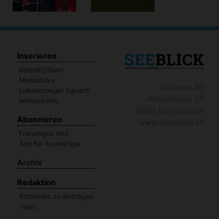
Inserieren
Kontakt/Team
Mediadoku
Ströbele AG
Lokalanzeiger Egnach
Alleestrasse 35
amriswil.info
8590 Romanshorn
Abonnieren
www.stroebele.ch
Freiwilliges Abo
Abo für Auswärtige
Archiv
Redaktion
Richtlinien zu Beiträgen
Team