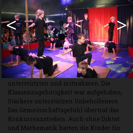
sind sie hin, die grossen Träume?»,
<
>
klang es sentimental aus dem
Lautsprecher. Die Kinder in der Manege
hatten ein paar davon eingefangen und
sichtbar gemacht.
Lernen für das Leben
Es war besonders erfreulich, zu sehen,
wie grosse Kinder kleinere
unterstützten und mitnahmen. Die
Klassenzugehörigkeit war aufgehoben,
Stärkere unterstützen Unbeholfenere.
Das Gemeinschaftsgefühl übertraf das
Konkurrenzstreben. Auch ohne Diktat
und Mathematik hatten die Kinder für