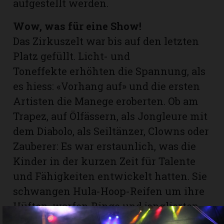
aufgestellt werden.
Wow, was für eine Show!
Das Zirkuszelt war bis auf den letzten
Platz gefüllt. Licht- und
Toneffekte erhöhten die Spannung, als
es hiess: «Vorhang auf» und die ersten
Artisten die Manege eroberten. Ob am
Trapez, auf Ölfässern, als Jongleure mit
dem Diabolo, als Seiltänzer, Clowns oder
Zauberer: Es war erstaunlich, was die
Kinder in der kurzen Zeit für Talente
und Fähigkeiten entwickelt hatten. Sie
schwangen Hula-Hoop-Reifen um ihre
Hüften, warfen Ringe und jonglierten
mit Tellern und farbigen Tüchern: «Wo