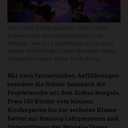
Romanshorn:
«Mir hend Zirkus gmacht!»: Voller Stolz
offizielle
manshorn
präsentieren die Kinderartisten in der
Manege, was für Kunststücke sie in einer
Mitteilungen
Woche mithilfe des Zirkus-Bengalo-Teams
ortagen
eingeprobt haben. Fotos: Trudi Krieg
h
lmsach:
Mit zwei fantastischen Aufführungen
serate
beendete die Schule Salmsach die
izielle
Projektwoche mit dem Zirkus Bengalo.
cken
Etwa 160 Kinder vom kleinen
teilungen
Kindergarten bis zur sechsten Klasse
hatten mit dreissig Lehrpersonen und
Unterstützung des Bengalo-Teams