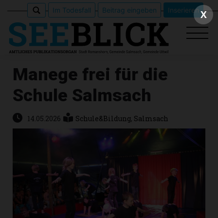
Im Todesfall
Beitrag eingeben
Inserieren
X
Manege frei für die
Schule Salmsach
Epaper
Veranstaltungen
14.05.2026
Schule&Bildung
,
Salmsach
Erlebnisführer
App
meinden