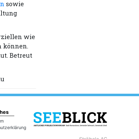
en
sowie
ltung
ziellen wie
n können.
ut. Betreut
au
ches
um
utzerklärung