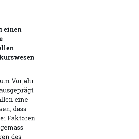
u einen
e
ellen
onkurswesen
zum Vorjahr
 ausgeprägt
llen eine
sen, dass
ei Faktoren
g gemäss
ngen des