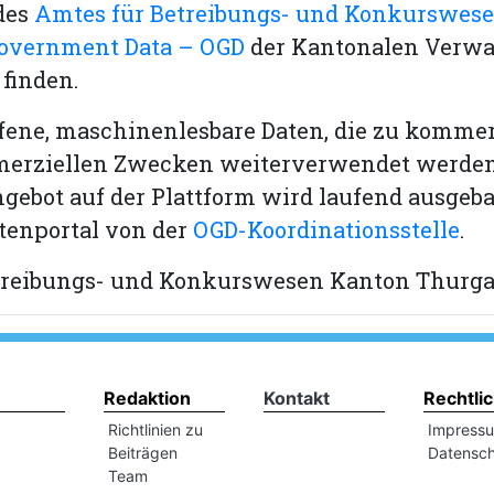
des
Amtes für Betreibungs- und Konkurswes
overnment Data – OGD
der Kantonalen Verwa
finden.
fene, maschinenlesbare Daten, die zu kommer
erziellen Zwecken weiterverwendet werde
gebot auf der Plattform wird laufend ausgeba
tenportal von der
OGD-Koordinationsstelle
.
treibungs- und Konkurswesen Kanton Thurg
Redaktion
Kontakt
Rechtli
Richtlinien zu
Impress
Beiträgen
Datensch
Team