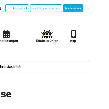
Im Todesfall
Beitrag eingeben
Inserieren
nstaltungen
Erlebnisführer
App
hre Seeblick
rse