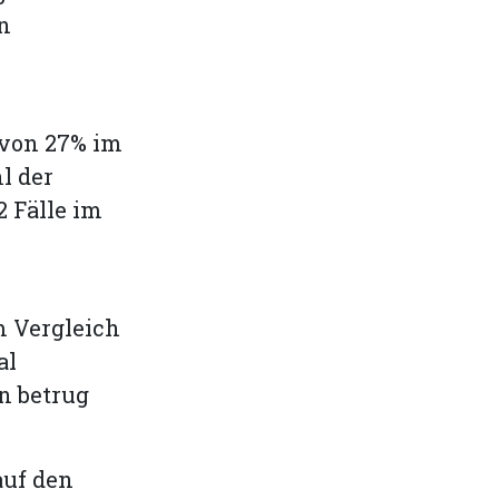
n
 von 27% im
l der
 Fälle im
m Vergleich
al
n betrug
auf den