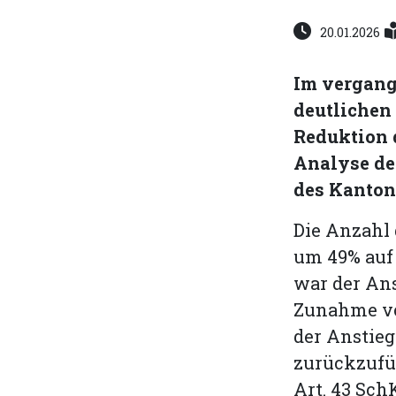
20.01.2026
Im vergang
deutlichen
Reduktion d
Analyse de
des Kanton
Die Anzahl 
um 49% auf 
war der Ans
Zunahme von
der Anstie
zurückzufüh
Art. 43 Sch