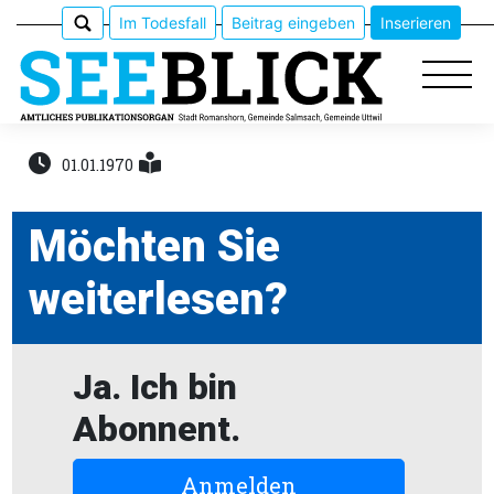
Im Todesfall
Beitrag eingeben
Inserieren
01.01.1970
Epaper
Möchten Sie
Veranstaltungen
weiterlesen?
Erlebnisführer
Ja. Ich bin
App
meinden
Abonnent.
Anmelden