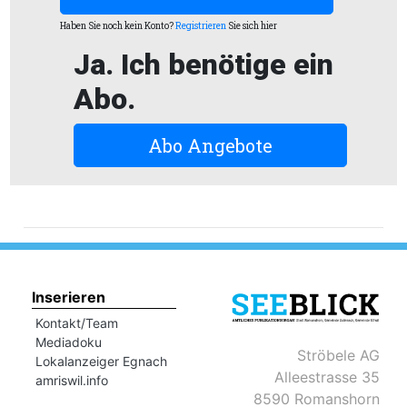
Haben Sie noch kein Konto?
Registrieren
Sie sich hier
Romanshorn:
Ja. Ich benötige ein
Abo.
offizielle
manshorn
Mitteilungen
Abo Angebote
ortagen
h
lmsach:
serate
izielle
Inserieren
cken
teilungen
Kontakt/Team
Mediadoku
Ströbele AG
Lokalanzeiger Egnach
Alleestrasse 35
amriswil.info
8590 Romanshorn