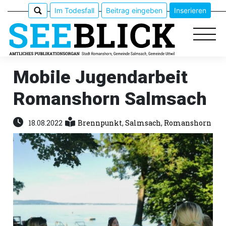
Im Todesfall
Beitrag eingeben
Inserieren
Mobile Jugendarbeit
Romanshorn Salmsach
Epaper
Veranstaltungen
18.08.2022
Brennpunkt
,
Salmsach
,
Romanshorn
Erlebnisführer
App
meinden