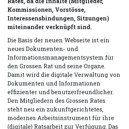
Rates, da die Inhalte (Mitglieder,
Kommissionen, Vorstösse,
Romanshorn:
Interessensbindungen, Sitzungen)
miteinander verknüpft sind.
offizielle
manshorn
Die Basis der neuen Webseite ist ein
Mitteilungen
neues Dokumenten- und
ortagen
Informationsmanagementsystem für
h
den Grossen Rat und seine Organe.
lmsach:
Damit wird die digitale Verwaltung von
serate
Dokumenten und Informationen
izielle
effizienter und benutzerfreundlicher.
cken
Den Mitgliedern des Grossen Rates
teilungen
steht neu ein zukunftgerichtetes,
modernes Arbeitsinstrument für ihre
(digitale) Ratsarbeit zur Verfügung. Das