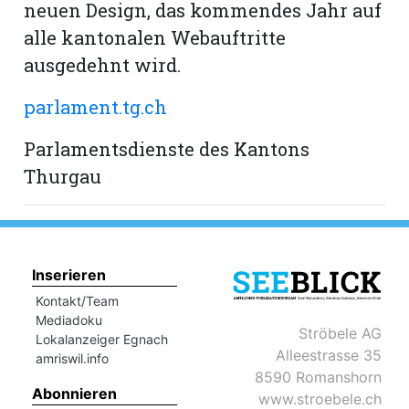
neuen Design, das kommendes Jahr auf
alle kantonalen Webauftritte
ausgedehnt wird.
parlament.tg.ch
Parlamentsdienste des Kantons
Thurgau
Inserieren
Kontakt/Team
Mediadoku
Ströbele AG
Lokalanzeiger Egnach
Alleestrasse 35
amriswil.info
8590 Romanshorn
Abonnieren
www.stroebele.ch