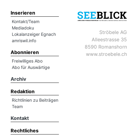
Inserieren
Kontakt/Team
Mediadoku
Ströbele AG
Lokalanzeiger Egnach
Alleestrasse 35
amriswil.info
8590 Romanshorn
Abonnieren
www.stroebele.ch
Freiwilliges Abo
Abo für Auswärtige
Archiv
Redaktion
Richtlinien zu Beiträgen
Team
Kontakt
Rechtliches