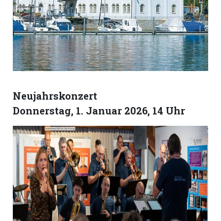
Romanshorn:
offizielle
manshorn
Mitteilungen
Neujahrskonzert
ortagen
Donnerstag, 1. Januar 2026, 14 Uhr
h
lmsach:
serate
izielle
cken
teilungen