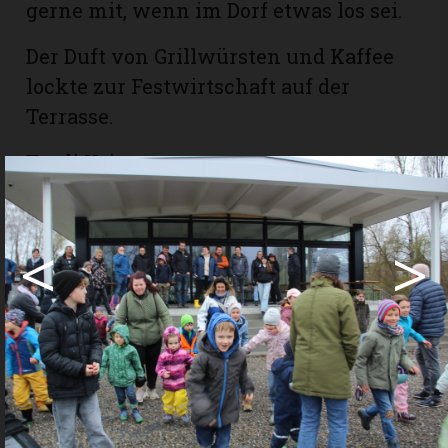
gerne mit, wenn im Dorf etwas los sei.
Der Duft von Grillwürsten und Kaffee
lockte zur Festwirtschaft auf der
Terrasse.
Trudi Krieg
<
>