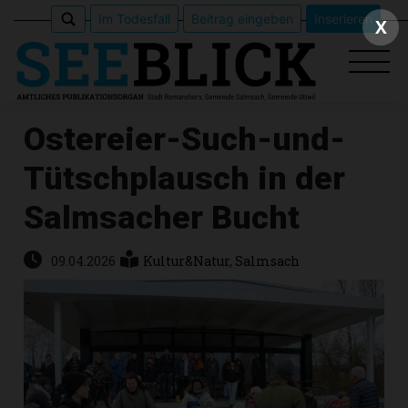
Im Todesfall
Beitrag eingeben
Inserieren
X
Ostereier-Such-und-
Tütschplausch in der
Epaper
Salmsacher Bucht
Veranstaltungen
09.04.2026
Kultur&Natur
,
Salmsach
Erlebnisführer
App
meinden