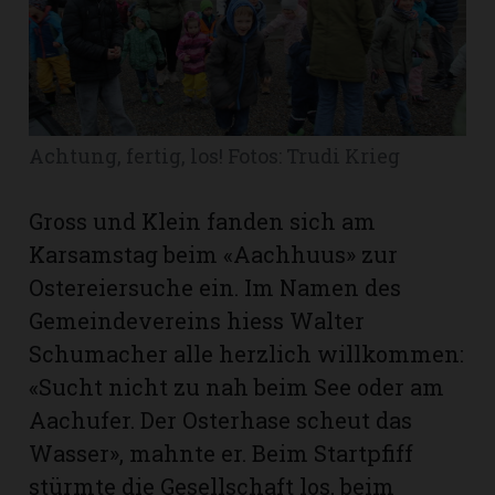
Romanshorn:
offizielle
manshorn
Achtung, fertig, los! Fotos: Trudi Krieg
Mitteilungen
ortagen
Gross und Klein fanden sich am
h
Karsamstag beim «Aachhuus» zur
lmsach:
Ostereiersuche ein. Im Namen des
serate
Gemeindevereins hiess Walter
izielle
Schumacher alle herzlich willkommen:
cken
«Sucht nicht zu nah beim See oder am
teilungen
Aachufer. Der Osterhase scheut das
Wasser», mahnte er. Beim Startpfiff
stürmte die Gesellschaft los, beim