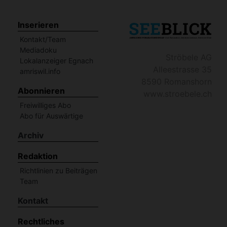
Inserieren
Kontakt/Team
Mediadoku
Ströbele AG
Lokalanzeiger Egnach
Alleestrasse 35
amriswil.info
8590 Romanshorn
Abonnieren
www.stroebele.ch
Freiwilliges Abo
Abo für Auswärtige
Archiv
Redaktion
Richtlinien zu Beiträgen
Team
Kontakt
Rechtliches