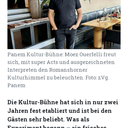
Romanshorn:
offizielle
manshorn
Mitteilungen
Panem Kultur-Bühne: Moez Ouerfelli freut
ortagen
sich, mit super Acts und ausgezeichneten
h
Interpreten den Romanshorner
lmsach:
serate
Kulturhimmel zu beleuchten. Foto: zVg.
Panem
izielle
cken
teilungen
Die Kultur-Bühne hat sich in nur zwei
Jahren fest etabliert und ist bei den
Gästen sehr beliebt. Was als
Experiment begann – ein frisches