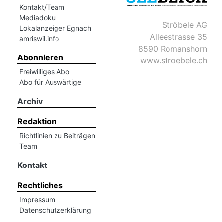
Kontakt/Team
Mediadoku
Ströbele AG
Lokalanzeiger Egnach
Alleestrasse 35
amriswil.info
8590 Romanshorn
Abonnieren
www.stroebele.ch
Freiwilliges Abo
Abo für Auswärtige
Archiv
Redaktion
Richtlinien zu Beiträgen
Team
Kontakt
Rechtliches
Impressum
Datenschutzerklärung