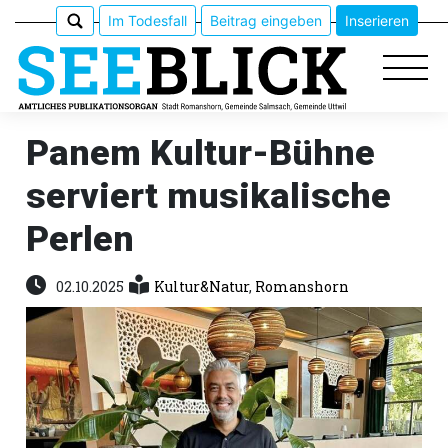
Im Todesfall
Beitrag eingeben
Inserieren
Panem Kultur-Bühne
serviert musikalische
Epaper
Perlen
Veranstaltungen
02.10.2025
Kultur&Natur
,
Romanshorn
Erlebnisführer
App
meinden