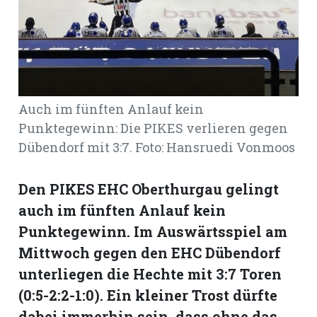
Romanshorn:
offizielle
manshorn
Mitteilungen
Auch im fünften Anlauf kein
Punktegewinn: Die PIKES verlieren gegen
ortagen
Dübendorf mit 3:7. Foto: Hansruedi Vonmoos
h
lmsach:
serate
Den PIKES EHC Oberthurgau gelingt
auch im fünften Anlauf kein
izielle
Punktegewinn. Im Auswärtsspiel am
cken
teilungen
Mittwoch gegen den EHC Dübendorf
unterliegen die Hechte mit 3:7 Toren
(0:5-2:2-1:0). Ein kleiner Trost dürfte
dabei immerhin sein, dass ohne das