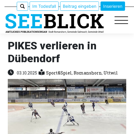
Im Todesfall
Beitrag eingeben
Inserieren
PIKES verlieren in
Dübendorf
Epaper
Veranstaltungen
03.10.2025
Sport&Spiel
,
Romanshorn
,
Uttwil
Erlebnisführer
App
meinden