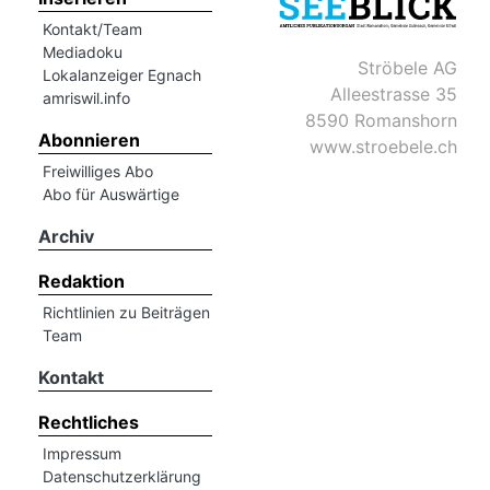
Kontakt/Team
Mediadoku
Ströbele AG
Lokalanzeiger Egnach
Alleestrasse 35
amriswil.info
8590 Romanshorn
Abonnieren
www.stroebele.ch
Freiwilliges Abo
Abo für Auswärtige
Archiv
Redaktion
Richtlinien zu Beiträgen
Team
Kontakt
Rechtliches
Impressum
Datenschutzerklärung