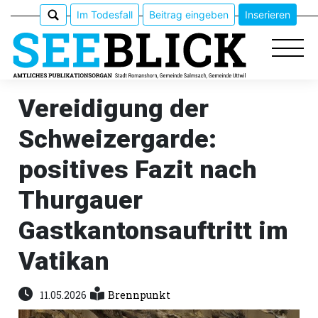
Im Todesfall
Beitrag eingeben
Inserieren
Vereidigung der
Schweizergarde:
Epaper
positives Fazit nach
Veranstaltungen
Thurgauer
Erlebnisführer
Gastkantonsauftritt im
App
Vatikan
meinden
11.05.2026
Brennpunkt