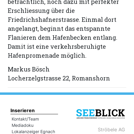
beträchtlich, noch dazu mit perfekter
hule:
Erschliessung über die
fe
Friedrichshafnerstrasse. Einmal dort
angelangt, beginnt das entspannte
gen
Flanieren dem Hafenbecken entlang.
Damit ist eine verkehrsberuhigte
Hafenpromenade möglich.
Markus Bösch
Locherzelgstrasse 22, Romanshorn
Inserieren
Kontakt/Team
Mediadoku
Ströbele AG
Lokalanzeiger Egnach