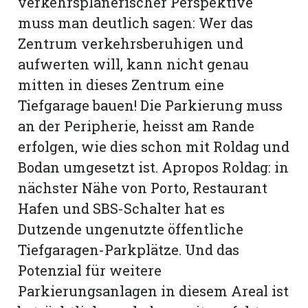
verkehrsplanerischer Perspektive
muss man deutlich sagen: Wer das
Romanshorn:
Zentrum verkehrsberuhigen und
aufwerten will, kann nicht genau
offizielle
mitten in dieses Zentrum eine
manshorn
Tiefgarage bauen! Die Parkierung muss
Mitteilungen
an der Peripherie, heisst am Rande
ortagen
erfolgen, wie dies schon mit Roldag und
h
Bodan umgesetzt ist. Apropos Roldag: in
lmsach:
serate
nächster Nähe von Porto, Restaurant
Hafen und SBS-Schalter hat es
izielle
Dutzende ungenutzte öffentliche
cken
teilungen
Tiefgaragen-Parkplätze. Und das
Potenzial für weitere
Parkierungsanlagen in diesem Areal ist