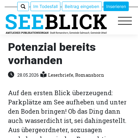
Im Todesfall
Beitrag eingeben
Inserieren
Potenzial bereits
vorhanden
Epaper
Veranstaltungen
28.05.2026
Leserbriefe
,
Romanshorn
Erlebnisführer
Auf den ersten Blick überzeugend:
Parkplätze am See aufheben und unter
App
den Boden bringen! Ob das Ding dann
meinden
auch wasserdicht ist, sei dahingestellt.
Aus übergeordneter, sozusagen