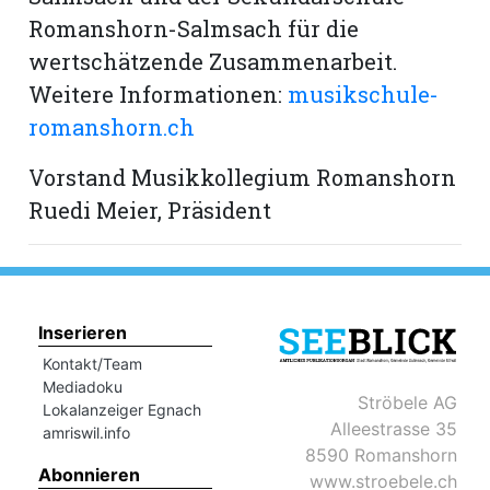
Romanshorn-Salmsach für die
wertschätzende Zusammenarbeit.
Weitere Informationen:
musikschule-
romanshorn.ch
Vorstand Musikkollegium Romanshorn
Ruedi Meier, Präsident
Inserieren
Kontakt/Team
Mediadoku
Ströbele AG
Lokalanzeiger Egnach
Alleestrasse 35
amriswil.info
8590 Romanshorn
Abonnieren
www.stroebele.ch