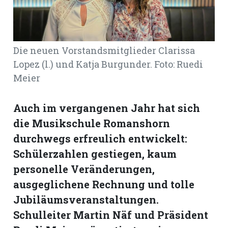
Romanshorn:
Die neuen Vorstandsmitglieder Clarissa
offizielle
manshorn
Lopez (l.) und Katja Burgunder. Foto: Ruedi
Meier
Mitteilungen
ortagen
Auch im vergangenen Jahr hat sich
h
die Musikschule Romanshorn
lmsach:
serate
durchwegs erfreulich entwickelt:
Schülerzahlen gestiegen, kaum
izielle
personelle Veränderungen,
cken
teilungen
ausgeglichene Rechnung und tolle
Jubiläumsveranstaltungen.
Schulleiter Martin Näf und Präsident