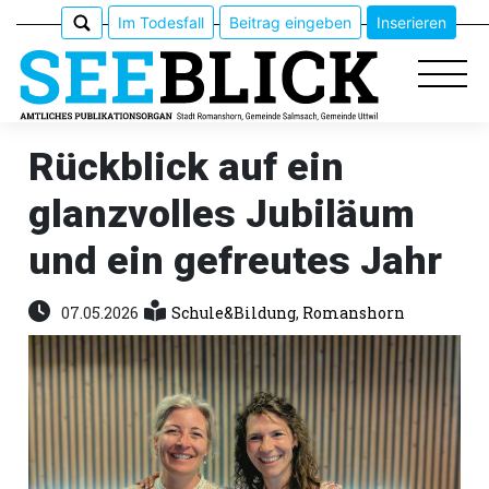
Im Todesfall
Beitrag eingeben
Inserieren
Rückblick auf ein
glanzvolles Jubiläum
Epaper
und ein gefreutes Jahr
Veranstaltungen
07.05.2026
Schule&Bildung
,
Romanshorn
Erlebnisführer
App
meinden