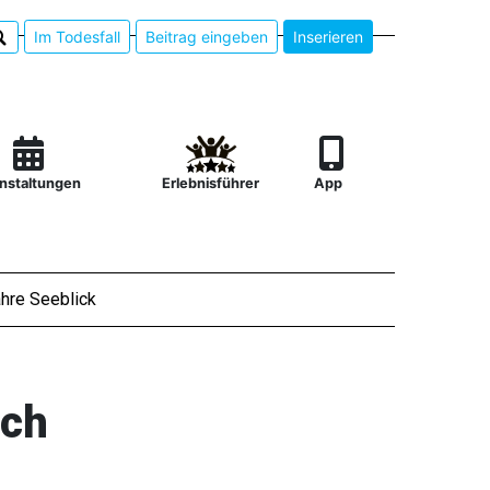
Im Todesfall
Beitrag eingeben
Inserieren
nstaltungen
Erlebnisführer
App
hre Seeblick
rch