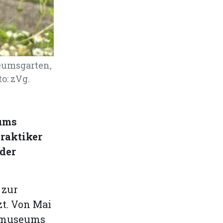
eumsgarten,
o: zVg.
ums
raktiker
 der
 zur
t. Von Mai
urmuseums