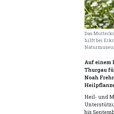
Das Mutterkr
hilft bei Er
Naturmuseu
Auf einem 
Thurgau fü
Noah Frehne
Heilpflanz
Heil- und M
Unterstütz
bis Septem