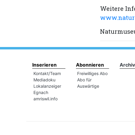
Weitere In
www.natur
Naturmuse
Inserieren
Abonnieren
Archiv
Kontakt/Team
Freiwilliges Abo
Mediadoku
Abo für
Lokalanzeiger
Auswärtige
Egnach
amriswil.info