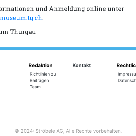
formationen und Anmeldung online unter
museum.tg.ch
.
um Thurgau
Redaktion
Kontakt
Rechtli
Richtlinien zu
Impress
Beiträgen
Datensch
Team
©
2024: Ströbele AG, Alle Rechte vorbehalten.