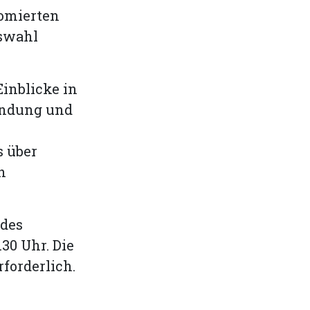
lomierten
uswahl
inblicke in
wendung und
 über
n
 des
30 Uhr. Die
forderlich.