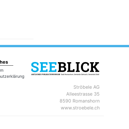
ches
um
utzerklärung
Ströbele AG
Alleestrasse 35
8590 Romanshorn
www.stroebele.ch