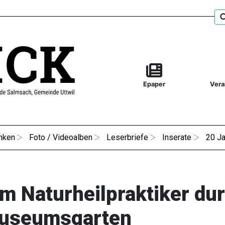
Epaper
Vera
nken
Foto / Videoalben
Leserbriefe
Inserate
20 Ja
m Naturheilpraktiker du
useumsgarten