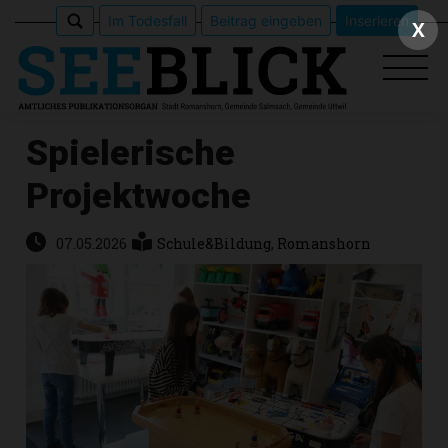
Im Todesfall
Beitrag eingeben
Inserieren
X
Spielerische
Projektwoche
Epaper
Veranstaltungen
07.05.2026
Schule&Bildung
,
Romanshorn
Erlebnisführer
App
meinden