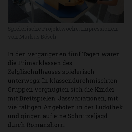
Romanshorn:
Spielerische Projektwoche, Impressionen
offizielle
manshorn
von Markus Bösch
Mitteilungen
In den vergangenen fünf Tagen waren
ortagen
die Primarklassen des
h
Zelglischulhauses spielerisch
lmsach:
serate
unterwegs: In klassendurchmischten
Gruppen vergnügten sich die Kinder
izielle
mit Brettspielen, Jassvariationen, mit
cken
teilungen
vielfältigen Angeboten in der Ludothek
und gingen auf eine Schnitzeljagd
durch Romanshorn.