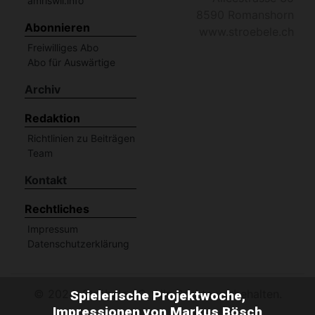
amriswil.info
8590 Romanshorn
Abonnieren
www.stroebele.ch
Freiwilliges Abo
Abo für Auswärtige
Archiv
Redaktion
Richtlinien zu Beiträgen
Team
Kontakt
Rechtliches
Impressum
Datenschutzerklärung
©
2024: Ströbele AG, Alle Rechte vorbehalten.
Spielerische Projektwoche,
Impressionen von Markus Bösch