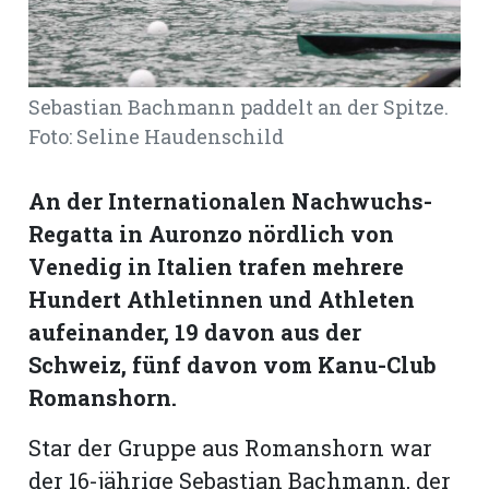
Romanshorn:
Sebastian Bachmann paddelt an der Spitze.
offizielle
manshorn
Foto: Seline Haudenschild
Mitteilungen
An der Internationalen Nachwuchs-
ortagen
Regatta in Auronzo nördlich von
h
Venedig in Italien trafen mehrere
lmsach:
serate
Hundert Athletinnen und Athleten
aufeinander, 19 davon aus der
izielle
Schweiz, fünf davon vom Kanu-Club
cken
teilungen
Romanshorn.
Star der Gruppe aus Romanshorn war
der 16-jährige Sebastian Bachmann, der