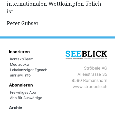
internationalen Wettkämpfen üblich
ist.
Peter Gubser
Inserieren
Kontakt/Team
Mediadoku
Ströbele AG
Lokalanzeiger Egnach
Alleestrasse 35
amriswil.info
8590 Romanshorn
Abonnieren
www.stroebele.ch
Freiwilliges Abo
Abo für Auswärtige
Archiv