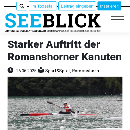
Im Todesfall
Beitrag eingeben
Inserieren
Starker Auftritt der
Romanshorner Kanuten
Epaper
Veranstaltungen
26.06.2025
Sport&Spiel
,
Romanshorn
Erlebnisführer
App
meinden