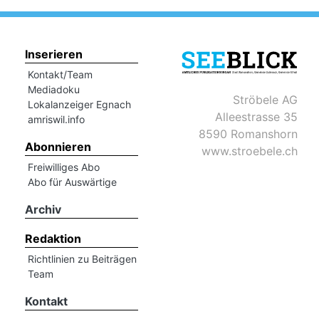
Inserieren
Kontakt/Team
Mediadoku
Ströbele AG
Lokalanzeiger Egnach
Alleestrasse 35
amriswil.info
8590 Romanshorn
Abonnieren
www.stroebele.ch
Freiwilliges Abo
Abo für Auswärtige
Archiv
Redaktion
Richtlinien zu Beiträgen
Team
Kontakt