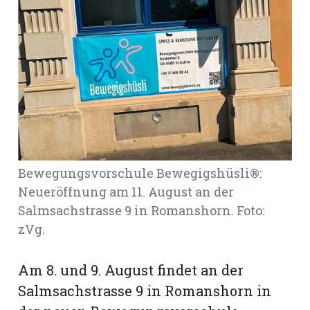
Romanshorn:
offizielle
manshorn
Mitteilungen
ortagen
h
Bewegungsvorschule Bewegigshüsli®:
lmsach:
serate
Neueröffnung am 11. August an der
izielle
Salmsachstrasse 9 in Romanshorn. Foto:
zVg.
cken
teilungen
Am 8. und 9. August findet an der
Salmsachstrasse 9 in Romanshorn in