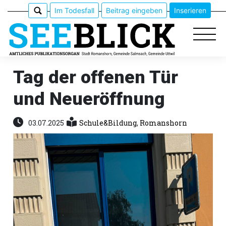
Im Todesfall
Beitrag eingeben
Inserieren
Tag der offenen Tür
und Neueröffnung
Epaper
Veranstaltungen
03.07.2025
Schule&Bildung
,
Romanshorn
Erlebnisführer
App
meinden