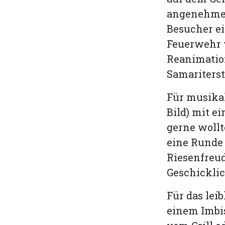
angenehmen
Besucher ei
Feuerwehr v
Reanimatio
Samariterst
Für musikal
Bild) mit ei
gerne wollt
eine Runde 
Riesenfreud
Geschickli
Für das lei
einem Imbi