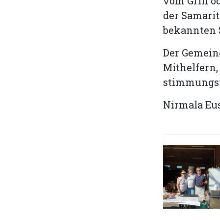
vom Grill 
der Samarit
bekannten 
Der Gemeind
Mithelfern,
stimmungsv
Nirmala Eu