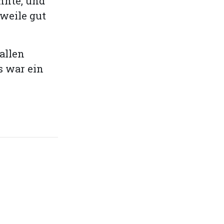
nnte, und
rweile gut
allen
s war ein