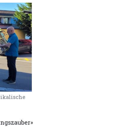
sikalische
lingszauber»