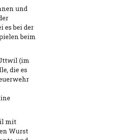
nnen und
der
 es bei der
pielen beim
ttwil (im
le, die es
 Feuerwehr
eine
il mit
ten Wurst