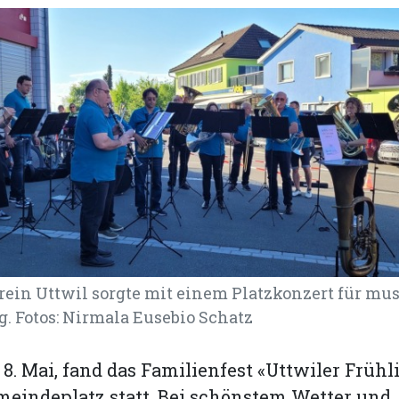
ein Uttwil sorgte mit einem Platzkonzert für mu
. Fotos: Nirmala Eusebio Schatz
 8. Mai, fand das Familienfest «Uttwiler Früh
eindeplatz statt. Bei schönstem Wetter und