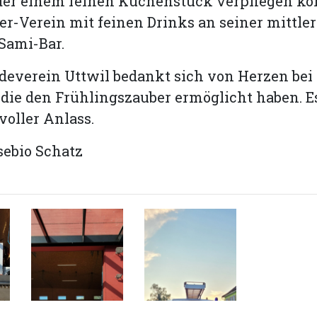
oder einem feinen Kuchenstück verpflegen ko
er-Verein mit feinen Drinks an seiner mittle
Sami-Bar.
everein Uttwil bedankt sich von Herzen bei 
 die den Frühlingszauber ermöglicht haben. E
oller Anlass.
sebio Schatz