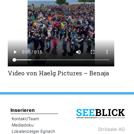
Romanshorn:
offizielle
manshorn
Mitteilungen
ortagen
h
Video von Haelg Pictures – Benaja
lmsach:
serate
izielle
cken
teilungen
Inserieren
Kontakt/Team
Mediadoku
Ströbele AG
Lokalanzeiger Egnach