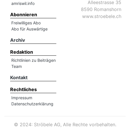
hule:
Alleestrasse 35
amriswil.info
8590 Romanshorn
fe
Abonnieren
www.stroebele.ch
Freiwilliges Abo
Abo für Auswärtige
gen
Archiv
Redaktion
Richtlinien zu Beiträgen
Team
Kontakt
Rechtliches
Impressum
Datenschutzerklärung
©
2024: Ströbele AG, Alle Rechte vorbehalten.