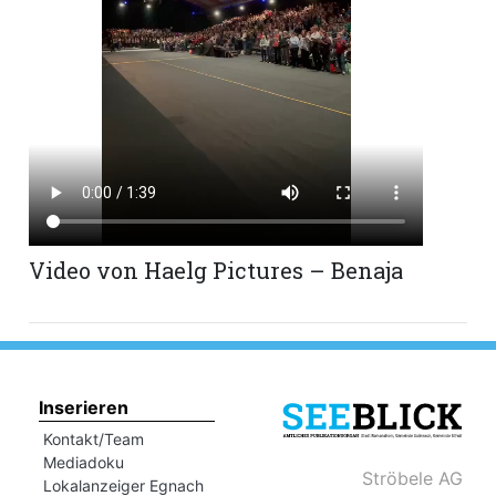
Romanshorn:
offizielle
manshorn
Mitteilungen
ortagen
h
Video von Haelg Pictures – Benaja
lmsach:
serate
izielle
cken
teilungen
Inserieren
Kontakt/Team
Mediadoku
Ströbele AG
Lokalanzeiger Egnach