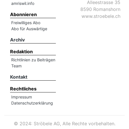
hule:
Alleestrasse 35
amriswil.info
8590 Romanshorn
fe
Abonnieren
www.stroebele.ch
Freiwilliges Abo
Abo für Auswärtige
gen
Archiv
Redaktion
Richtlinien zu Beiträgen
Team
Kontakt
Rechtliches
Impressum
Datenschutzerklärung
©
2024: Ströbele AG, Alle Rechte vorbehalten.