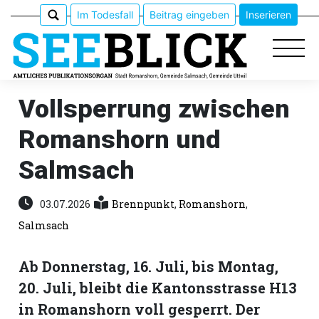
Im Todesfall
Beitrag eingeben
Inserieren
Vollsperrung zwischen
Romanshorn und
Epaper
Salmsach
Veranstaltungen
03.07.2026
Brennpunkt
,
Romanshorn
,
Erlebnisführer
Salmsach
App
Ab Donnerstag, 16. Juli, bis Montag,
meinden
20. Juli, bleibt die Kantonsstrasse H13
in Romanshorn voll gesperrt. Der