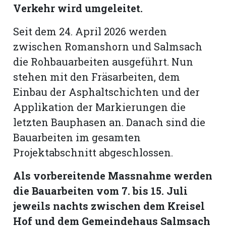
Verkehr wird umgeleitet.
Romanshorn:
Seit dem 24. April 2026 werden
zwischen Romanshorn und Salmsach
offizielle
die Rohbauarbeiten ausgeführt. Nun
manshorn
stehen mit den Fräsarbeiten, dem
Mitteilungen
Einbau der Asphaltschichten und der
ortagen
Applikation der Markierungen die
h
letzten Bauphasen an. Danach sind die
lmsach:
serate
Bauarbeiten im gesamten
Projektabschnitt abgeschlossen.
izielle
cken
Als vorbereitende Massnahme werden
teilungen
die Bauarbeiten vom 7. bis 15. Juli
jeweils nachts zwischen dem Kreisel
Hof und dem Gemeindehaus Salmsach