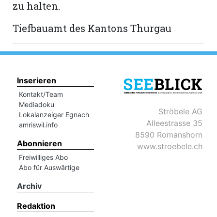
zu halten.
Tiefbauamt des Kantons Thurgau
Inserieren
Kontakt/Team
Mediadoku
Ströbele AG
Lokalanzeiger Egnach
Alleestrasse 35
amriswil.info
8590 Romanshorn
Abonnieren
www.stroebele.ch
Freiwilliges Abo
Abo für Auswärtige
Archiv
Redaktion