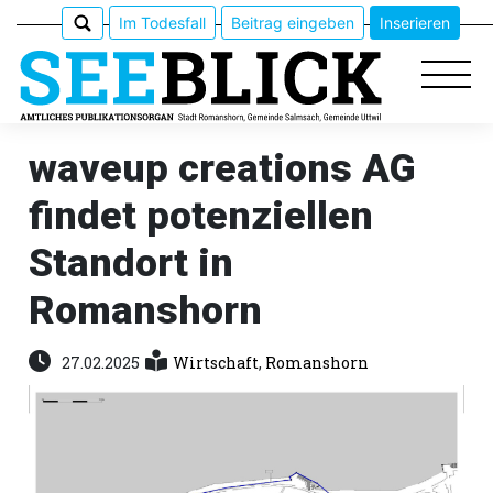
Im Todesfall
Beitrag eingeben
Inserieren
waveup creations AG
findet potenziellen
Epaper
Standort in
Veranstaltungen
Romanshorn
Erlebnisführer
27.02.2025
Wirtschaft
,
Romanshorn
App
meinden