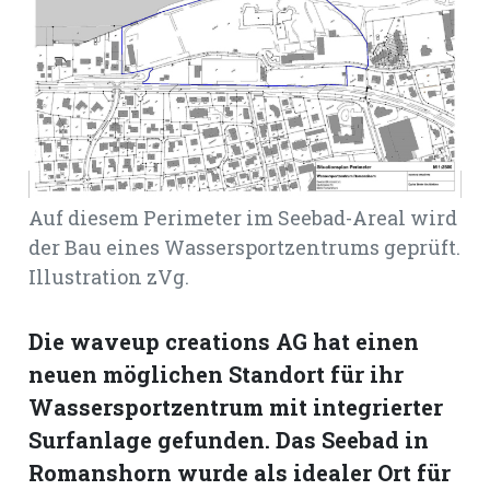
Romanshorn:
offizielle
manshorn
Mitteilungen
ortagen
Auf diesem Perimeter im Seebad-Areal wird
h
der Bau eines Wassersportzentrums geprüft.
Illustration zVg.
lmsach:
serate
izielle
Die waveup creations AG hat einen
cken
neuen möglichen Standort für ihr
teilungen
Wassersportzentrum mit integrierter
Surfanlage gefunden. Das Seebad in
Romanshorn wurde als idealer Ort für