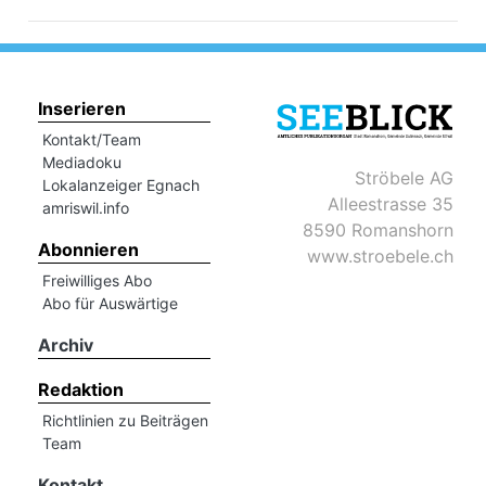
Inserieren
Kontakt/Team
Mediadoku
Ströbele AG
Lokalanzeiger Egnach
Alleestrasse 35
amriswil.info
8590 Romanshorn
Abonnieren
www.stroebele.ch
Freiwilliges Abo
Abo für Auswärtige
Archiv
Redaktion
Richtlinien zu Beiträgen
Team
Kontakt