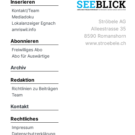
Inserieren
Kontakt/Team
Mediadoku
Ströbele AG
Lokalanzeiger Egnach
Alleestrasse 35
amriswil.info
8590 Romanshorn
Abonnieren
www.stroebele.ch
Freiwilliges Abo
Abo für Auswärtige
Archiv
Redaktion
Richtlinien zu Beiträgen
Team
Kontakt
Rechtliches
Impressum
Datenschutzerklärung