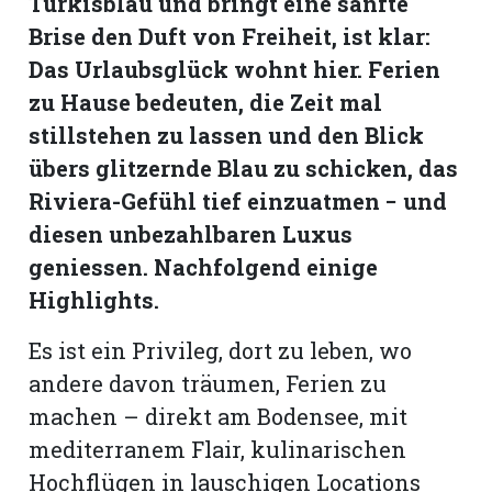
Türkisblau und bringt eine sanfte
hule:
Brise den Duft von Freiheit, ist klar:
fe
Das Urlaubsglück wohnt hier. Ferien
zu Hause bedeuten, die Zeit mal
gen
stillstehen zu lassen und den Blick
übers glitzernde Blau zu schicken, das
Riviera-Gefühl tief einzuatmen − und
diesen unbezahlbaren Luxus
geniessen. Nachfolgend einige
Highlights.
Es ist ein Privileg, dort zu leben, wo
andere davon träumen, Ferien zu
machen – direkt am Bodensee, mit
mediterranem Flair, kulinarischen
Hochflügen in lauschigen Locations