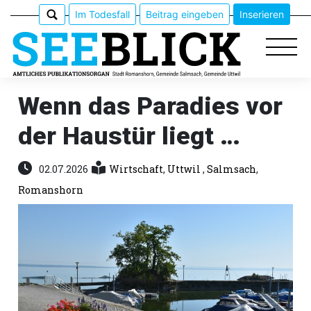
Im Todesfall
Beitrag eingeben
Inserieren
Wenn das Paradies vor
der Haustür liegt …
Epaper
Veranstaltungen
02.07.2026
Wirtschaft
,
Uttwil
,
Salmsach
,
Romanshorn
Erlebnisführer
App
meinden