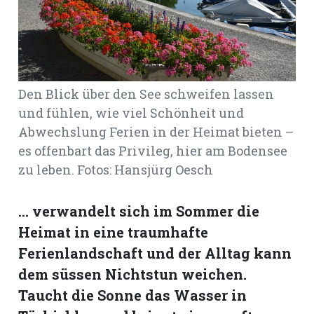
Romanshorn:
offizielle
manshorn
Den Blick über den See schweifen lassen
Mitteilungen
und fühlen, wie viel Schönheit und
Abwechslung Ferien in der Heimat bieten –
ortagen
es offenbart das Privileg, hier am Bodensee
h
zu leben. Fotos: Hansjürg Oesch
lmsach:
serate
… verwandelt sich im Sommer die
izielle
Heimat in eine traumhafte
cken
teilungen
Ferienlandschaft und der Alltag kann
dem süssen Nichtstun weichen.
Taucht die Sonne das Wasser in