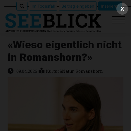
Im Todesfall
Beitrag eingeben
Inserieren
X
«Wieso eigentlich nicht
in Romanshorn?»
Epaper
Veranstaltungen
09.04.2026
Kultur&Natur
,
Romanshorn
Erlebnisführer
App
meinden