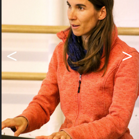
Grossanlass über den Thurgau
hinausstrahlen werde.
Wir tragen das gemeinsam
Auch wenn sie sehr viel Zeit und
Energie aufgewendet habe, habe sie
<
>
gemerkt, dass ihr diese Arbeit, ein
derartiges Projekt zu managen, sehr
liege: «Sicher war es herausfordernd,
Frauen und Männer für das OK zu
finden. Wir sind jetzt zu zehnt, es
engagieren sich auch solche, die bis
anhin wenig Bezug zur Sache hatten.
Und ich kann sagen: wir tragen das
gemeinsam!» Grosse Unterstützung in
der Vorbereitung erfährt sie auch vom