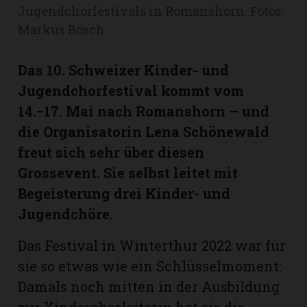
hule:
Jugendchorfestivals in Romanshorn. Fotos:
fe
Markus Bösch
Das 10. Schweizer Kinder- und
gen
Jugendchorfestival kommt vom
14.−17. Mai nach Romanshorn – und
die Organisatorin Lena Schönewald
freut sich sehr über diesen
Grossevent. Sie selbst leitet mit
Begeisterung drei Kinder- und
Jugendchöre.
Das Festival in Winterthur 2022 war für
sie so etwas wie ein Schlüsselmoment:
Damals noch mitten in der Ausbildung
zur Kinderchorleiterin hat sie die