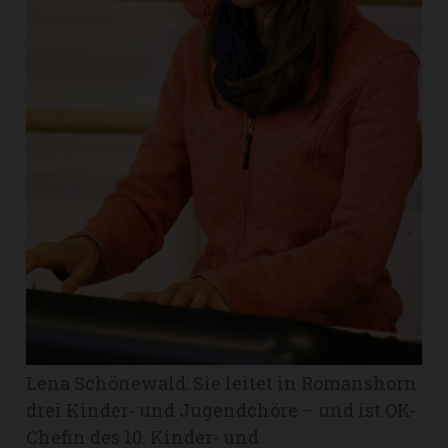
Romanshorn:
offizielle
manshorn
Mitteilungen
ortagen
h
lmsach:
serate
izielle
cken
teilungen
Lena Schönewald: Sie leitet in Romanshorn
drei Kinder- und Jugendchöre – und ist OK-
Chefin des 10. Kinder- und