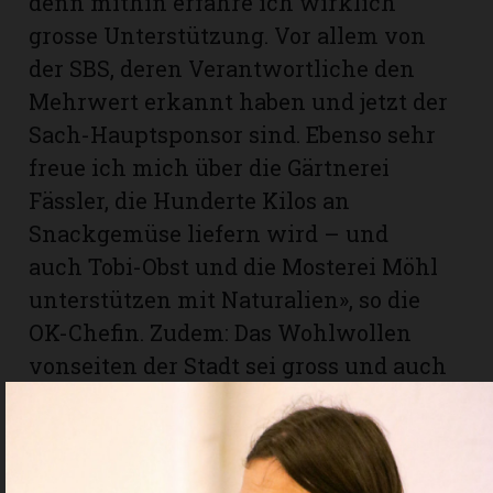
denn mithin erfahre ich wirklich
grosse Unterstützung. Vor allem von
der SBS, deren Verantwortliche den
Mehrwert erkannt haben und jetzt der
Sach-Hauptsponsor sind. Ebenso sehr
freue ich mich über die Gärtnerei
Fässler, die Hunderte Kilos an
Snackgemüse liefern wird – und
auch Tobi-Obst und die Mosterei Möhl
unterstützen mit Naturalien», so die
OK-Chefin. Zudem: Das Wohlwollen
vonseiten der Stadt sei gross und auch
die Schule und das Kino stellen ihre
Räume unentgeltlich zur Verfügung.
Für alle Beteiligten sei klar, dass dieser