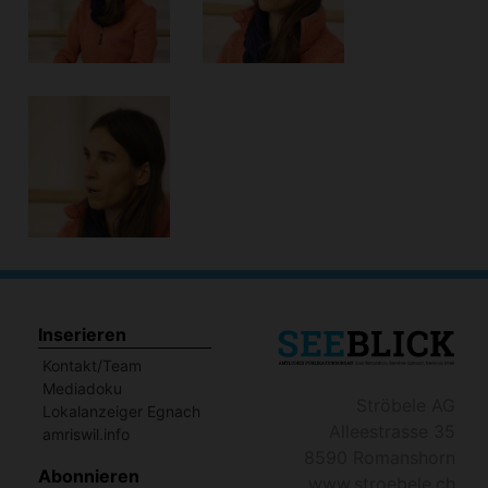
Inserieren
Kontakt/Team
Mediadoku
Ströbele AG
Lokalanzeiger Egnach
Alleestrasse 35
amriswil.info
8590 Romanshorn
Abonnieren
www.stroebele.ch