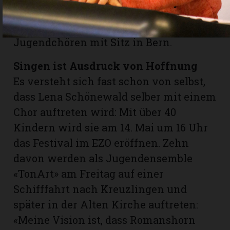
Dachverband, dem Verein zur
Förderung von Kinder- und
Jugendchören mit Sitz in Bern.
Singen ist Ausdruck von Hoffnung
Es versteht sich fast schon von selbst,
dass Lena Schönewald selber mit einem
Chor auftreten wird: Mit über 40
Kindern wird sie am 14. Mai um 16 Uhr
das Festival im EZO eröffnen. Zehn
davon werden als Jugendensemble
«TonArt» am Freitag auf einer
Schifffahrt nach Kreuzlingen und
später in der Alten Kirche auftreten:
«Meine Vision ist, dass Romanshorn