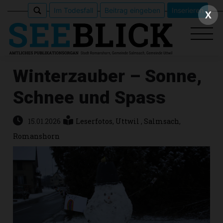
Im Todesfall
Beitrag eingeben
Inserieren
X
Winterzauber – Sonne,
Schnee und Spass
Epaper
Veranstaltungen
15.01.2026
Leserfotos
,
Uttwil
,
Salmsach
,
Romanshorn
Erlebnisführer
App
meinden