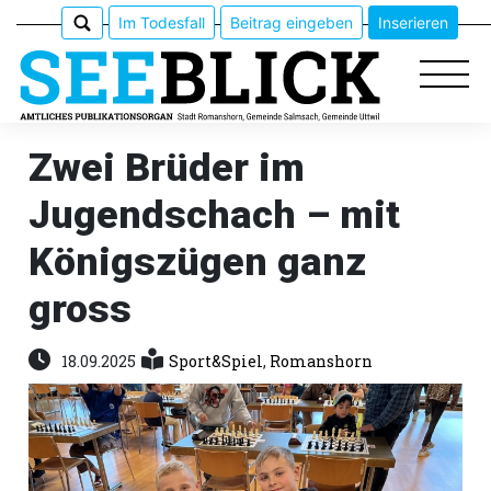
Im Todesfall
Beitrag eingeben
Inserieren
Zwei Brüder im
Jugendschach – mit
Epaper
Königszügen ganz
Veranstaltungen
gross
Erlebnisführer
18.09.2025
Sport&Spiel
,
Romanshorn
App
meinden