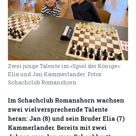
Romanshorn:
offizielle
manshorn
Mitteilungen
ortagen
Zwei junge Talente im «Spiel der Könige»:
h
Elia und Jan Kammerlander. Fotos:
lmsach:
serate
Schachclub Romanshorn
izielle
Im Schachclub Romanshorn wachsen
cken
teilungen
zwei vielversprechende Talente
heran: Jan (8) und sein Bruder Elia (7)
Kammerlander. Bereits mit zwei