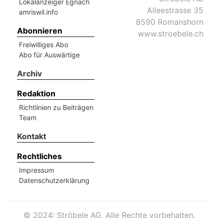
Lokalanzeiger Egnach
Alleestrasse 35
amriswil.info
8590 Romanshorn
Abonnieren
www.stroebele.ch
Freiwilliges Abo
Abo für Auswärtige
Archiv
Redaktion
Richtlinien zu Beiträgen
Team
Kontakt
Rechtliches
Impressum
Datenschutzerklärung
©
2024: Ströbele AG, Alle Rechte vorbehalten.