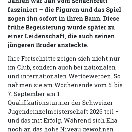
Jahren war Jan vom Schachbrett
hule:
fasziniert – die Figuren und das Spiel
fe
zogen ihn sofort in ihren Bann. Diese
frühe Begeisterung wurde später zu
gen
einer Leidenschaft, die auch seinen
jüngeren Bruder ansteckte.
Ihre Fortschritte zeigen sich nicht nur
im Club, sondern auch bei nationalen
und internationalen Wettbewerben. So
nahmen sie am Wochenende vom 5. bis
7. September am 1.
Qualifikationsturnier der Schweizer
Jugendeinzelmeisterschaft 2026 teil −
und das mit Erfolg. Während sich Elia
noch an das hohe Niveau gewöhnen