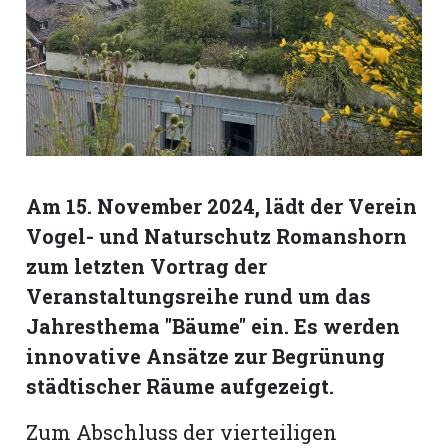
Romanshorn:
offizielle
manshorn
Mitteilungen
ortagen
Am 15. November 2024, lädt der Verein
h
Vogel- und Naturschutz Romanshorn
lmsach:
zum letzten Vortrag der
serate
Veranstaltungsreihe rund um das
izielle
Jahresthema "Bäume" ein. Es werden
cken
teilungen
innovative Ansätze zur Begrünung
städtischer Räume aufgezeigt.
Zum Abschluss der vierteiligen