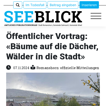
Im Todesfall
Beitrag eingeben
Inserieren
Öffentlicher Vortrag:
«Bäume auf die Dächer,
Epaper
Wälder in die Stadt»
Veranstaltungen
07.11.2024
Romanshorn: offizielle Mitteilungen
Erlebnisführer
App
meinden