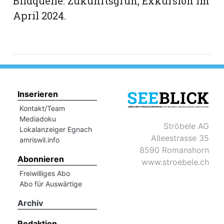
Bildquelle: Zukunftsgrün, Exkursion im
April 2024.
Inserieren
Kontakt/Team
Mediadoku
Ströbele AG
Lokalanzeiger Egnach
Alleestrasse 35
amriswil.info
8590 Romanshorn
Abonnieren
www.stroebele.ch
Freiwilliges Abo
Abo für Auswärtige
Archiv
Redaktion