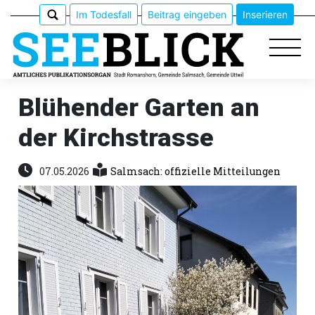
Im Todesfall
Beitrag eingeben
Inserieren
Blühender Garten an
der Kirchstrasse
Epaper
Veranstaltungen
07.05.2026
Salmsach: offizielle Mitteilungen
Erlebnisführer
App
meinden