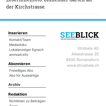
hule:
der Kirchstrasse.
fe
gen
Inserieren
Kontakt/Team
Mediadoku
Ströbele AG
Lokalanzeiger Egnach
Alleestrasse 35
amriswil.info
8590 Romanshorn
Abonnieren
www.stroebele.ch
Freiwilliges Abo
Abo für Auswärtige
Archiv
Redaktion
Richtlinien zu Beiträgen
Team