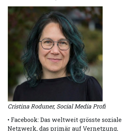
hule:
fe
gen
Cristina Roduner, Social Media Profi
• Facebook: Das weltweit grösste soziale
Netzwerk, das primär auf Vernetzung,