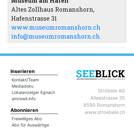
Museum am Hafen
Altes Zollhaus Romanshorn,
Hafenstrasse 31
www.museumromanshorn.ch
info@museumromanshorn.ch
Inserieren
Kontakt/Team
Mediadoku
Ströbele AG
Lokalanzeiger Egnach
Alleestrasse 35
amriswil.info
8590 Romanshorn
Abonnieren
www.stroebele.ch
Freiwilliges Abo
Abo für Auswärtige