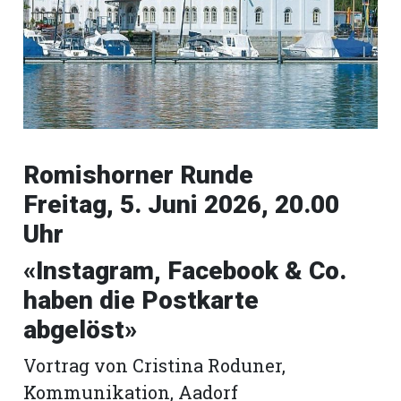
Romanshorn:
offizielle
manshorn
Mitteilungen
Romishorner Runde
ortagen
Freitag, 5. Juni 2026, 20.00
h
lmsach:
Uhr
serate
«Instagram, Facebook & Co.
izielle
haben die Postkarte
cken
teilungen
abgelöst»
Vortrag von Cristina Roduner,
Kommunikation, Aadorf