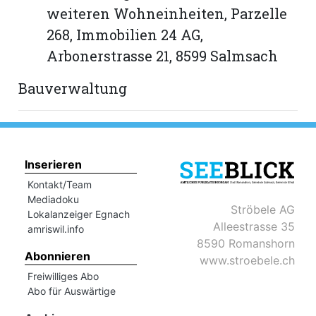
weiteren Wohneinheiten, Parzelle
268, Immobilien 24 AG,
Romanshorn:
Arbonerstrasse 21, 8599 Salmsach
offizielle
manshorn
Bauverwaltung
Mitteilungen
ortagen
h
Inserieren
lmsach:
Kontakt/Team
serate
Mediadoku
Ströbele AG
izielle
Lokalanzeiger Egnach
Alleestrasse 35
amriswil.info
cken
8590 Romanshorn
teilungen
Abonnieren
www.stroebele.ch
Freiwilliges Abo
Abo für Auswärtige