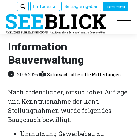
Im Todesfall
Beitrag eingeben
Inserieren
Information
Bauverwaltung
Epaper
Veranstaltungen
21.05.2026
Salmsach: offizielle Mitteilungen
Erlebnisführer
Nach ordentlicher, ortsüblicher Auflage
und Kenntnisnahme der kant.
App
Stellungnahmen wurde folgendes
meinden
Baugesuch bewilligt:
Umnutzung Gewerbebau zu