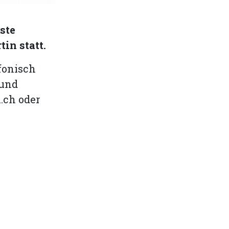
ste
in statt.
fonisch
 und
.ch
oder