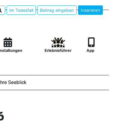
Im Todesfall
Beitrag eingeben
Inserieren
nstaltungen
Erlebnisführer
App
hre Seeblick
6