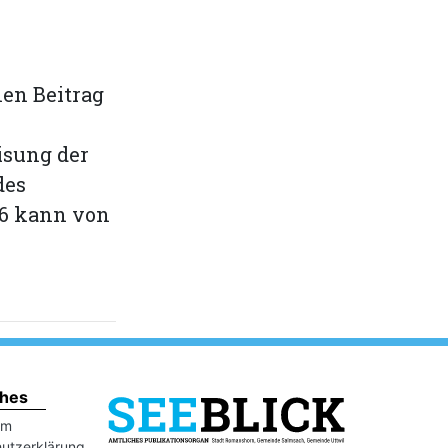
en Beitrag
isung der
des
26 kann von
ches
um
utzerklärung