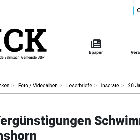
Epaper
Vera
nken
Foto / Videoalben
Leserbriefe
Inserate
20 Ja
ergünstigungen Schwi
nshorn