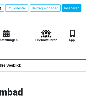
Im Todesfall
Beitrag eingeben
Inserieren
nstaltungen
Erlebnisführer
App
hre Seeblick
mmbad