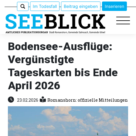
Im Todesfall
Beitrag eingeben
Inserieren
Bodensee-Ausflüge:
Vergünstigte
Epaper
Tageskarten bis Ende
Veranstaltungen
April 2026
Erlebnisführer
23.02.2026
Romanshorn: offizielle Mitteilungen
App
meinden