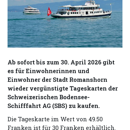
Romanshorn:
offizielle
manshorn
Mitteilungen
ortagen
Ab sofort bis zum 30. April 2026 gibt
h
es für Einwohnerinnen und
lmsach:
serate
Einwohner der Stadt Romanshorn
wieder vergünstigte Tageskarten der
izielle
Schweizerischen Bodensee-
cken
teilungen
Schifffahrt AG (SBS) zu kaufen.
Die Tageskarte im Wert von 49.50
Franken ist für 30 Franken erhältlich.