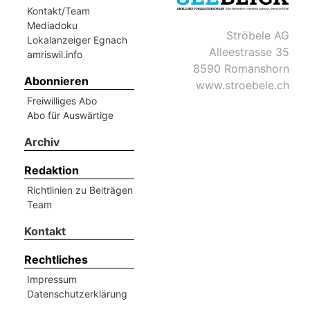
Kontakt/Team
Mediadoku
Ströbele AG
Lokalanzeiger Egnach
Alleestrasse 35
amriswil.info
8590 Romanshorn
Abonnieren
www.stroebele.ch
Freiwilliges Abo
Abo für Auswärtige
Archiv
Redaktion
Richtlinien zu Beiträgen
Team
Kontakt
Rechtliches
Impressum
Datenschutzerklärung