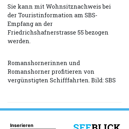
hule:
Sie kann mit Wohnsitznachweis bei
fe
der Touristinformation am SBS-
Empfang an der
gen
Friedrichshafnerstrasse 55 bezogen
werden.
Romanshornerinnen und
Romanshorner profitieren von
vergünstigten Schifffahrten. Bild: SBS
Inserieren