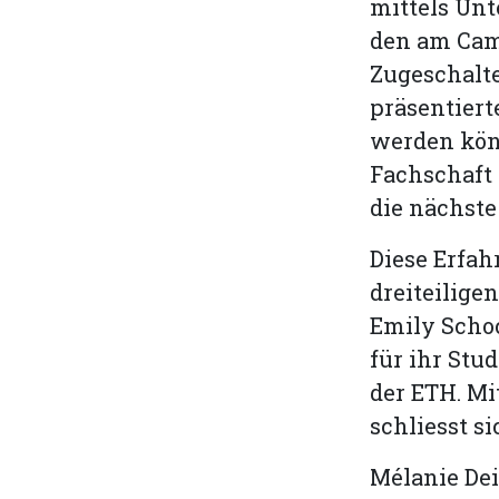
mittels Un
den am Cam
Zugeschalte
präsentier
werden könn
Fachschaft 
die nächste
Diese Erfah
dreiteilige
Emily Scho
für ihr Stu
der ETH. Mi
schliesst si
Mélanie Dei