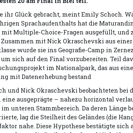
esten 20 am Final in Biel teil.
e ihr Glück gebracht, meint Emily Schoch. 
ährigen Sprachaufenthalts hat die Maturandi
 mit Multiple-Choice-Fragen ausgefüllt, und
. Zusammen mit Nick Okraschevski aus einer 
asse wurde sie ins Geografie-Camp in Zerne
 um sich auf den Final vorzubereiten. Teil da
schungsprojekt im Nationalpark, das aus eine
ng mit Datenerhebung bestand
ch und Nick Okraschevski beobachteten bei 
 eine ausgeprägte – nahezu horizontal verla
m unteren Stammbereich. Da deren Länge be
ierte, lag die Steilheit des Geländes (die Ha
sfaktor nahe. Diese Hypothese bestätigte sich