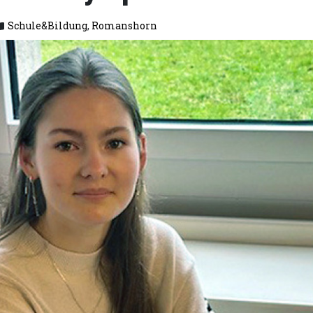
Schule&Bildung
,
Romanshorn