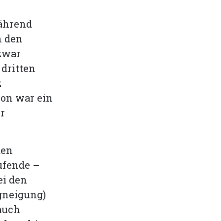
Während
n den
 zwar
dritten
z
von war ein
r
den
ufende –
i den
ngneigung)
 auch