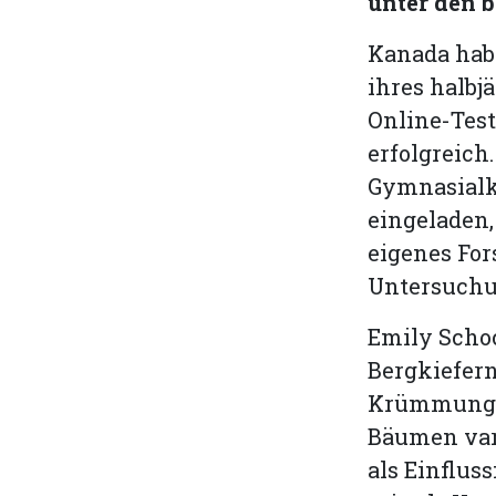
unter den b
Kanada hab
ihres halbj
Online-Test
erfolgreich
Gymnasialkl
eingeladen,
eigenes For
Untersuchu
Emily Scho
Bergkiefern
Krümmung i
Bäumen vari
als Einflus