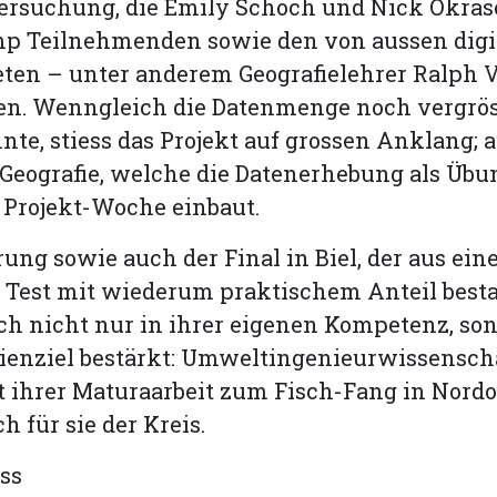
tersuchung, die Emily Schoch und Nick Okra
p Teilnehmenden sowie den von aussen digi
ten – unter anderem Geografielehrer Ralph 
ten. Wenngleich die Datenmenge noch vergrös
te, stiess das Projekt auf grossen Anklang; a
Geografie, welche die Datenerhebung als Übun
 Projekt-Woche einbaut.
rung sowie auch der Final in Biel, der aus ei
n Test mit wiederum praktischem Anteil besta
ch nicht nur in ihrer eigenen Kompetenz, so
dienziel bestärkt: Umweltingenieurwissensch
t ihrer Maturaarbeit zum Fisch-Fang in Nord
ch für sie der Kreis.
ss