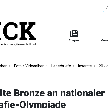
Epaper
Vera
nken
Foto / Videoalben
Leserbriefe
Inserate
20 Ja
te Bronze an nationaler
afie-Olympiade