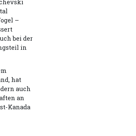
schevski
tal
Vogel –
sert
uch bei der
gsteil in
nem
nd, hat
ndern auch
aften an
ost-Kanada